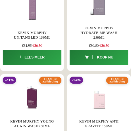
KEVIN MURPHY
KEVIN MURPHY
HYDRATE-ME WASH
UN.TANGLED 150ML
250ML
€
31.95
€
26.50
€
30.50
€
26.50
LEES MEER
KOOP NU
Tijdelijke
Tijdelijke
-21%
-14%
aanbieding
aanbieding
KEVIN MURPHY YOUNG
KEVIN MURPHY ANTI
AGAIN WASH250ML
GRAVITY 150ML