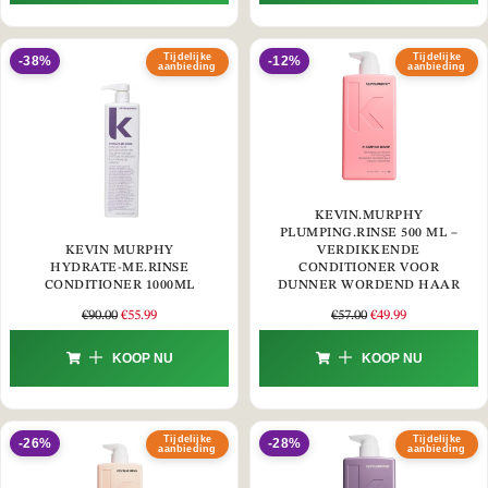
Tijdelijke
Tijdelijke
-38%
-12%
aanbieding
aanbieding
KEVIN.MURPHY
PLUMPING.RINSE 500 ML –
KEVIN MURPHY
VERDIKKENDE
HYDRATE-ME.RINSE
CONDITIONER VOOR
CONDITIONER 1000ML
DUNNER WORDEND HAAR
€
90.00
€
55.99
€
57.00
€
49.99
KOOP NU
KOOP NU
Tijdelijke
Tijdelijke
-26%
-28%
aanbieding
aanbieding