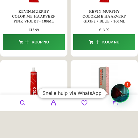
KEVIN.MURPHY
KEVIN MURPHY
COLOR.ME HAARVERF
COLOR.ME HAARVERF
PINK VIOLET - 100ML
GD3P2 / BLUE - 100ML
€
13.99
€
13.99
KOOP NU
KOOP NU
1
Snelle hulp via WhatsApp
KEVIN MURPHY,
KEVIN.MURPHY
COLOR.ME, PERMANENT
COLOR.ME HAARVERF
HAIR DYE, RED BOOSTER,
GD8UY ORANGE - 100ML
100 ML
€
13.99
€
13.99