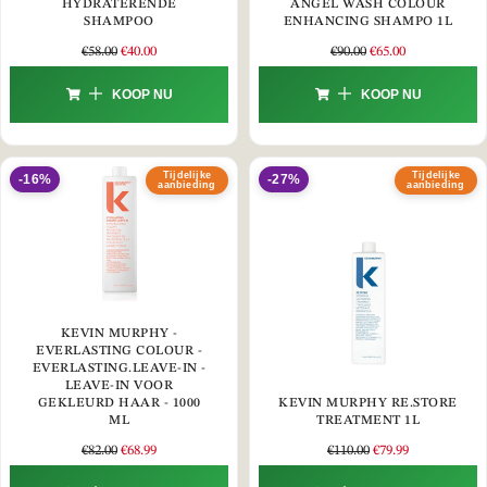
HYDRATERENDE
ANGEL WASH COLOUR
SHAMPOO
ENHANCING SHAMPO 1L
€
58.00
€
40.00
€
90.00
€
65.00
KOOP NU
KOOP NU
Tijdelijke
Tijdelijke
-16%
-27%
aanbieding
aanbieding
KEVIN MURPHY -
EVERLASTING COLOUR -
EVERLASTING.LEAVE-IN -
LEAVE-IN VOOR
GEKLEURD HAAR - 1000
KEVIN MURPHY RE.STORE
ML
TREATMENT 1L
€
82.00
€
68.99
€
110.00
€
79.99