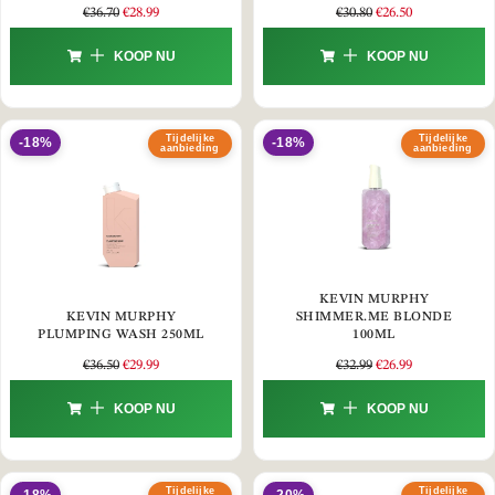
€
36.70
€
28.99
€
30.80
€
26.50
KOOP NU
KOOP NU
Tijdelijke
Tijdelijke
-18%
-18%
aanbieding
aanbieding
KEVIN MURPHY
KEVIN MURPHY
SHIMMER.ME BLONDE
PLUMPING WASH 250ML
100ML
€
36.50
€
29.99
€
32.99
€
26.99
KOOP NU
KOOP NU
Tijdelijke
Tijdelijke