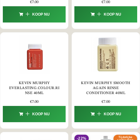
€
7.00
€
7.00
KOOP NU
KOOP NU
KEVIN MURPHY
KEVIN MURPHY SMOOTH
EVERLASTING.COLOUR.RI
AGAIN RINSE
NSE 40ML
CONDITIONER 40ML
€
7.00
€
7.00
KOOP NU
KOOP NU
Tijdelijke
-22%