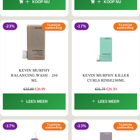
KOOP NU
KOOP NU
Tijdelijke
Tijdelijke
-23%
-17%
aanbieding
aanbieding
KEVIN MURPHY
BALANCING.WASH - 250
KEVIN MURPHY KILLER
ML
CURLS RINSE250ML
€
35.00
€
26.99
€
31.75
€
26.50
LEES MEER
LEES MEER
Tijdelijke
Tijdelijke
-17%
-13%
aanbieding
aanbieding