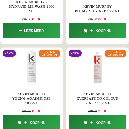
KEVIN MURPHY -
HYDRATE-ME.WASH 1000
KEVIN MURPHY
ML
PLUMPING.RINSE 1000ML
€
96.00
€
75.00
€
96.00
€
75.00
LEES MEER
KOOP NU
Tijdelijke
Tijdelijke
-22%
-28%
aanbieding
aanbieding
KEVIN MURPHY
KEVIN MURPHY
YOUNG.AGAIN.RINSE
EVERLASTING.COLOUR
1000ML
RINSE 1000ML
€
96.00
€
75.00
€
90.00
€
65.00
KOOP NU
KOOP NU