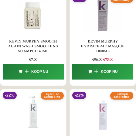
aanbieding
KEVIN MURPHY SMOOTH
KEVIN MURPHY
AGAIN WASH SMOOTHING
HYDRATE-ME.MASQUE
SHAMPOO 40ML
1000ML
€
7.00
€
96.00
€
75.00
KOOP NU
KOOP NU
Tijdelijke
Tijdelijke
-22%
-22%
aanbieding
aanbieding