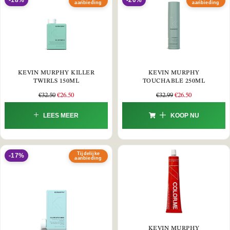
-18%
-20%
aanbieding
aanbieding
KEVIN MURPHY KILLER
KEVIN MURPHY
TWIRLS 150ML
TOUCHABLE 250ML
€
32.50
€
26.50
€
32.99
€
26.50
LEES MEER
KOOP NU
Tijdelijke
-17%
aanbieding
KEVIN MURPHY