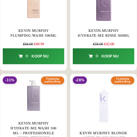
KEVIN MURPHY
KEVIN.MURPHY
PLUMPING.WASH 500ML
HYDRATE-ME RINSE 500ML
€
68.00
€
49.99
€
58.00
€
42.00
KOOP NU
KOOP NU
Tijdelijke
Tijdelijke
-31%
-28%
aanbieding
aanbieding
KEVIN.MURPHY
HYDRATE-ME.WASH 500
ML – PROFESSIONELE
KEVIN MURPHY BLONDE