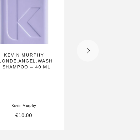
NIET OP VOORRAA
KEVIN MURPHY
KEVIN.MURPHY – F
LONDE.ANGEL.WASH
HOLD STYLING PA
– SHAMPOO – 40 ML
– 30 GR
Kevin Murphy
Kevin Murphy
€
10.00
€
21.00
€
14.50