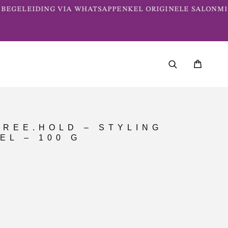
BEGELEIDING VIA WHATSAPP
ENKEL ORIGINELE SALONME
FREE.HOLD – STYLING
EL – 100 G