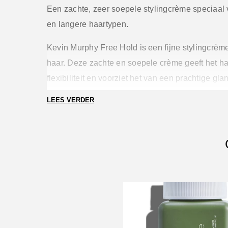
Een zachte, zeer soepele stylingcrème speciaal 
en langere haartypen.
Kevin Murphy Free Hold is een fijne stylingcrème
haar. Deze zachte en soepele crème geeft het h
flexibiliteit en voorziet het van een prachtige gl
Hold is speciaal ontwikkeld voor dikker en lange
LEES VERDER
perfecte stylingcrème om je haar los en warrig te
Kevin Murphy Free Hold bevat verschillende rijk
ingrediënten, zoals bergamot en vanille, die het
van een optimale verzorging. Deze stylingcrème
medium hold en is vrij van parabenen en geeft ee
lichte glans als finishing touch.
Belangrijkste kenmerken:
Geeft haar meer flexibiliteit en glans