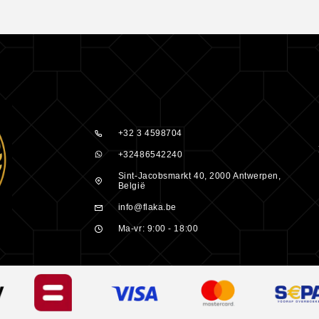
+32 3 4598704
+32486542240
Sint-Jacobsmarkt 40, 2000 Antwerpen,
België
info@flaka.be
Ma-vr: 9:00 - 18:00