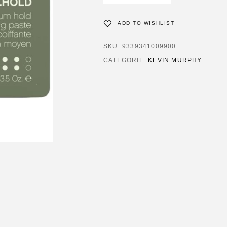
ADD TO WISHLIST
SKU:
9339341009900
CATEGORIE:
KEVIN MURPHY