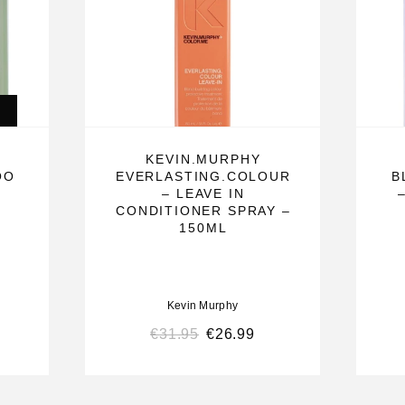
ree Hold aan
KEVIN.MURPHY
OO
EVERLASTING.COLOUR
B
aren naar wens.
– LEAVE IN
CONDITIONER SPRAY –
150ML
Kevin Murphy
€
31.95
€
26.99