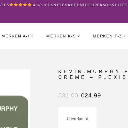
IES
4.8/5 KLANTTEVREDENHEID
PERSOONLIJKE 
MERKEN A-I
MERKEN K-S
MERKEN T-Z
KEVIN.MURPHY 
CRÈME – FLEXIB
€
31.00
€
24.99
Uitverkocht