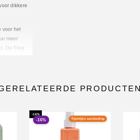
voor dikkere
 voor het
aar meer
ans. De Free
r haar. Een
 dragen.
e
 haar voorzien
GERELATEERDE PRODUCTE
 heeft een
n natuurlijke,
-16%
Tijdelijke aanbieding
-16%