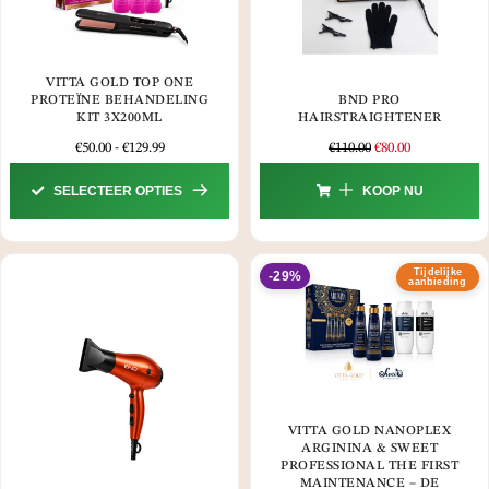
VITTA GOLD TOP ONE
PROTEÏNE BEHANDELING
BND PRO
KIT 3X200ML
HAIRSTRAIGHTENER
€
50.00
-
€
129.99
€
110.00
€
80.00
SELECTEER OPTIES
KOOP NU
Tijdelijke
-29%
aanbieding
VITTA GOLD NANOPLEX
ARGININA & SWEET
PROFESSIONAL THE FIRST
MAINTENANCE – DE