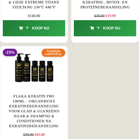
& LIZZE EXTREME TITANE
KERATINE-, BOTOX- EN
STIJLTANG 250°C 480°F
PROTEÏNEBEHANDELING
€
140.00
€
30.00
€
19.99
KOOP NU
KOOP NU
Tijdelijke
-25%
aanbieding
FLAKA KERATIN PRO
100ML – ORGANISCHE
KERATINEBEHANDELING
VOOR GLAD & GLANZEND
HAAR & SHAMPOO &
CONDITIONER NA
KERATINEBEHANDELING
€
59.99
€
45.00