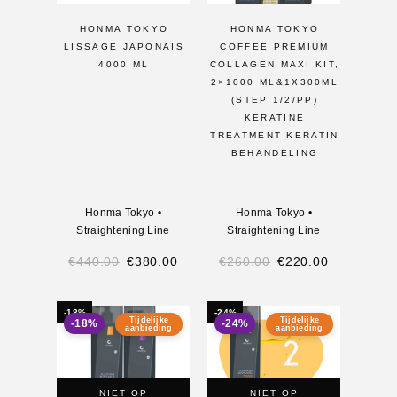
HONMA TOKYO
HONMA TOKYO
LISSAGE JAPONAIS
COFFEE PREMIUM
4000 ML
COLLAGEN MAXI KIT,
2×1000 ML&1X300ML
(STEP 1/2/PP)
KERATINE
TREATMENT KERATIN
BEHANDELING
Honma Tokyo
•
Honma Tokyo
•
Straightening Line
Straightening Line
€
440.00
€
380.00
€
260.00
€
220.00
-18%
-24%
Tijdelijke
Tijdelijke
-18%
-24%
aanbieding
aanbieding
NIET OP
NIET OP