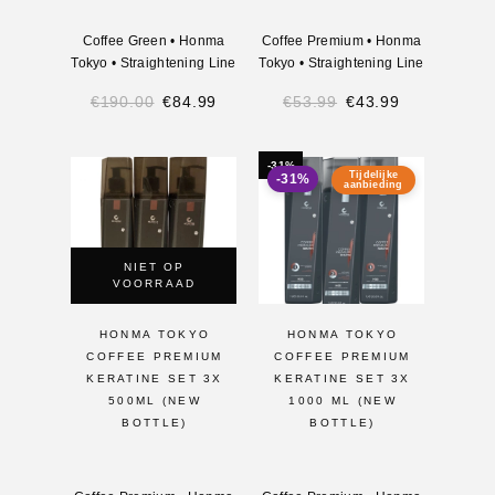
Coffee Green
•
Honma
Coffee Premium
•
Honma
Tokyo
•
Straightening Line
Tokyo
•
Straightening Line
€
190.00
€
84.99
€
53.99
€
43.99
-31%
Tijdelijke
-31%
aanbieding
NIET OP
VOORRAAD
HONMA TOKYO
HONMA TOKYO
COFFEE PREMIUM
COFFEE PREMIUM
KERATINE SET 3X
KERATINE SET 3X
500ML (NEW
1000 ML (NEW
BOTTLE)
BOTTLE)