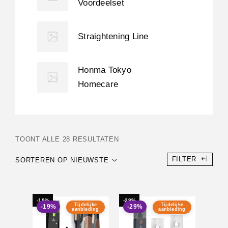
Voordeelset
Straightening Line
Honma Tokyo
Homecare
TOONT ALLE 28 RESULTATEN
FILTER
SORTEREN OP NIEUWSTE
-19%
-29%
Tijdelijke
Tijdelijke
-19%
-29%
aanbieding
aanbieding