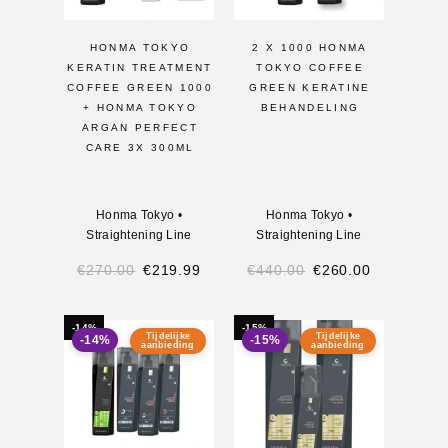
HONMA TOKYO
2 X 1000 HONMA
KERATIN TREATMENT
TOKYO COFFEE
COFFEE GREEN 1000
GREEN KERATINE
+ HONMA TOKYO
BEHANDELING
ARGAN PERFECT
CARE 3X 300ML
Honma Tokyo
•
Honma Tokyo
•
Straightening Line
Straightening Line
€
270.00
€
219.99
€
440.00
€
260.00
-14%
-15%
Tijdelijke
Tijdelijke
-14%
-15%
aanbieding
aanbieding