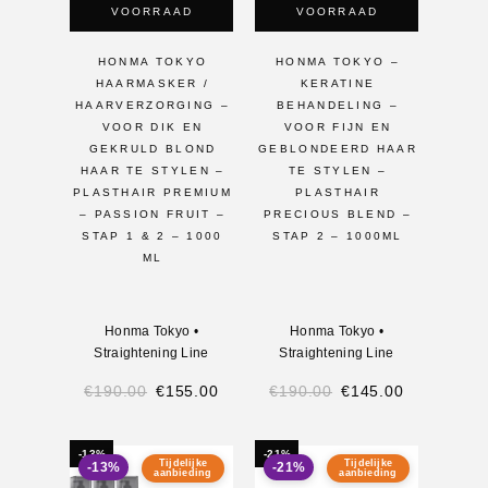
VOORRAAD
VOORRAAD
HONMA TOKYO
HONMA TOKYO –
HAARMASKER /
KERATINE
HAARVERZORGING –
BEHANDELING –
VOOR DIK EN
VOOR FIJN EN
GEKRULD BLOND
GEBLONDEERD HAAR
HAAR TE STYLEN –
TE STYLEN –
PLASTHAIR PREMIUM
PLASTHAIR
– PASSION FRUIT –
PRECIOUS BLEND –
STAP 1 & 2 – 1000
STAP 2 – 1000ML
ML
Honma Tokyo
•
Honma Tokyo
•
Straightening Line
Straightening Line
€
190.00
€
155.00
€
190.00
€
145.00
-13%
-21%
Tijdelijke
Tijdelijke
-13%
-21%
aanbieding
aanbieding