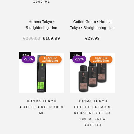
1000 ML
Honma Tokyo
•
Coffee Green
•
Honma
Straightening Line
Tokyo
•
Straightening Line
€
280.00
€
189.99
€
29.99
-55%
-19%
Tijdelijke
Tijdelijke
-55%
-19%
aanbieding
aanbieding
HONMA TOKYO
HONMA TOKYO
COFFEE GREEN 1000
COFFEE PREMIUM
ML
KERATINE SET 3X
100 ML (NEW
BOTTLE)