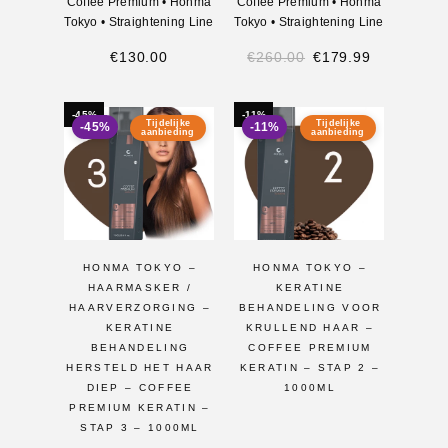
Coffee Premium
•
Honma
Coffee Premium
•
Honma
Tokyo
•
Straightening Line
Tokyo
•
Straightening Line
€
130.00
€
260.00
€
179.99
-45%
-11%
Tijdelijke
Tijdelijke
-45%
-11%
aanbieding
aanbieding
HONMA TOKYO –
HONMA TOKYO –
HAARMASKER /
KERATINE
HAARVERZORGING –
BEHANDELING VOOR
KERATINE
KRULLEND HAAR –
BEHANDELING
COFFEE PREMIUM
HERSTELD HET HAAR
KERATIN – STAP 2 –
DIEP – COFFEE
1000ML
PREMIUM KERATIN –
STAP 3 – 1000ML