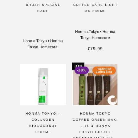
BRUSH SPECIAL
COFFEE CARE LIGHT
CARE
3X 300ML
Honma Tokyo
•
Honma
Tokyo Homecare
Honma Tokyo
•
Honma
Tokyo Homecare
€
79.99
-28%
Tijdelijke
-28%
aanbieding
HONMA TOKYO –
HONMA TOKYO
COLLAGEN
COFFEE GREEN MAXI
BIOCOCONUT
– 1L & HONMA
1000ML
TOKYO COFFEE