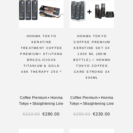
HONMA TOKYO
HONMA TOKYO
KERATINE
COFFEE PREMIUM
TREATMENT COFFEE
KERATINE SET 3X
PREMIUM+ STIJTANG
1000 ML (NEW
BRAZILICIOUS
BOTTLE) + HONMA
TITANIUM & GOLD
TOKYO COFFEE
48K THERAPY 250 º
CARE STRONG 3X
300ML
Coffee Premium
•
Honma
Coffee Premium
•
Honma
Tokyo
•
Straightening Line
Tokyo
•
Straightening Line
€
320.00
€
280.00
€
290.00
€
230.00