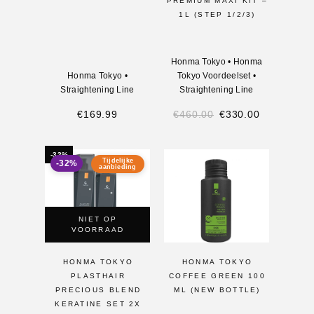
PREMIUM MAXI KIT –
1L (STEP 1/2/3)
Honma Tokyo
•
Honma
Honma Tokyo
•
Tokyo Voordeelset
•
Straightening Line
Straightening Line
€
169.99
€
460.00
€
330.00
-32%
Tijdelijke
-32%
aanbieding
NIET OP
VOORRAAD
HONMA TOKYO
HONMA TOKYO
PLASTHAIR
COFFEE GREEN 100
PRECIOUS BLEND
ML (NEW BOTTLE)
KERATINE SET 2X