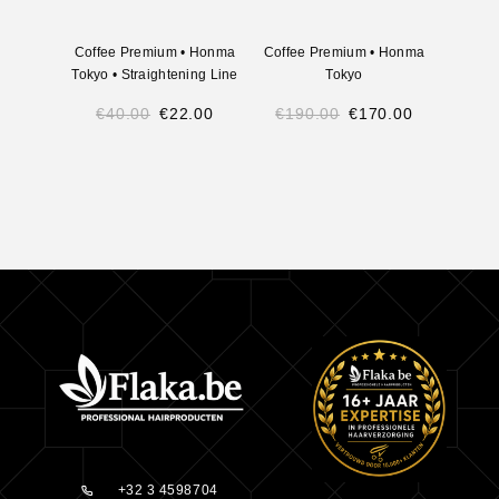
Coffee Premium
•
Honma
Coffee Premium
•
Honma
Tokyo
•
Straightening Line
Tokyo
€
40.00
€
22.00
€
190.00
€
170.00
+32 3 4598704