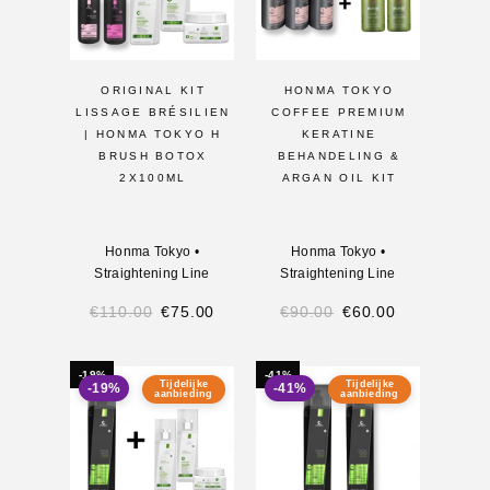
ORIGINAL KIT
HONMA TOKYO
LISSAGE BRÉSILIEN
COFFEE PREMIUM
| HONMA TOKYO H
KERATINE
BRUSH BOTOX
BEHANDELING &
2X100ML
ARGAN OIL KIT
Honma Tokyo
•
Honma Tokyo
•
Straightening Line
Straightening Line
€
110.00
€
75.00
€
90.00
€
60.00
-19%
-41%
Tijdelijke
Tijdelijke
-19%
-41%
aanbieding
aanbieding