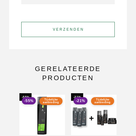
GERELATEERDE
PRODUCTEN
-55%
-21%
-41%
Tijdelijke
Tijdelijke
-55%
-21%
-41
aanbieding
aanbieding