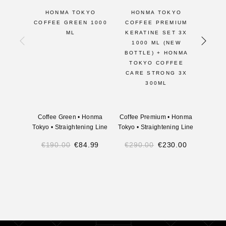
HONMA TOKYO
HONMA TOKYO
2 X
COFFEE GREEN 1000
COFFEE PREMIUM
TO
ML
KERATINE SET 3X
GRE
1000 ML (NEW
B
BOTTLE) + HONMA
TOKYO COFFEE
CARE STRONG 3X
300ML
Coffee Green
•
Honma
Coffee Premium
•
Honma
H
Tokyo
•
Straightening Line
Tokyo
•
Straightening Line
Str
€
190.00
€
84.99
€
290.00
€
230.00
€
44