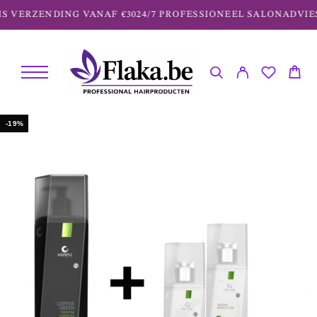
S VERZENDING VANAF €30
24/7 PROFESSIONEEL SALONADVIES
-19%