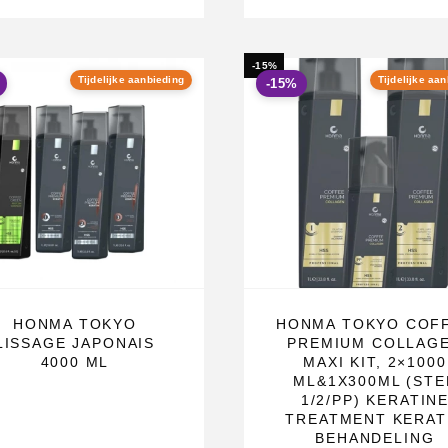
-15%
Tijdelijke aanbieding
Tijdelijke aa
-15%
HONMA TOKYO
HONMA TOKYO COF
LISSAGE JAPONAIS
PREMIUM COLLAG
4000 ML
MAXI KIT, 2×1000
ML&1X300ML (STE
1/2/PP) KERATIN
TREATMENT KERAT
BEHANDELING