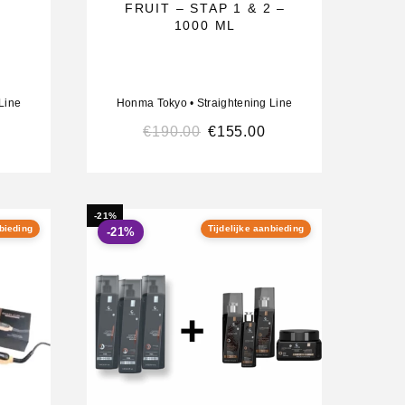
FRUIT – STAP 1 & 2 –
1000 ML
Line
Honma Tokyo
•
Straightening Line
€
190.00
€
155.00
-21%
nbieding
Tijdelijke aanbieding
-21%