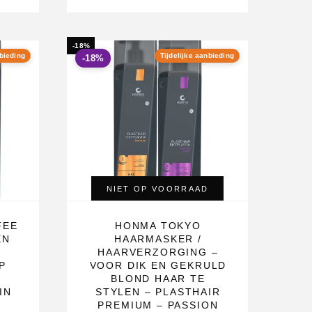
-18%
nbieding
Tijdelijke aanbieding
-18%
NIET OP VOORRAAD
FEE
HONMA TOKYO
EN
HAARMASKER /
HAARVERZORGING –
P
VOOR DIK EN GEKRULD
E
BLOND HAAR TE
IN
STYLEN – PLASTHAIR
PREMIUM – PASSION