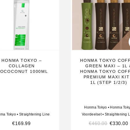
HONMA TOKYO –
HONMA TOKYO COF
COLLAGEN
GREEN MAXI – 1L 
IOCOCONUT 1000ML
HONMA TOKYO COF
PREMIUM MAXI KIT
1L (STEP 1/2/3)
Honma Tokyo
•
Honma Tok
ma Tokyo
•
Straightening Line
Voordeelset
•
Straightening 
€
169.99
€
460.00
€
330.00