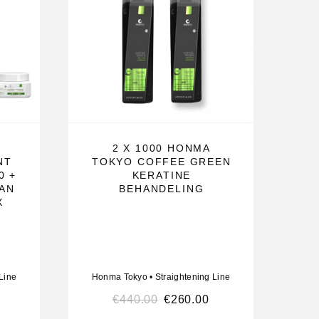
2 X 1000 HONMA
NT
TOKYO COFFEE GREEN
0 +
KERATINE
AN
BEHANDELING
X
Line
Honma Tokyo
•
Straightening Line
€
440.00
€
260.00