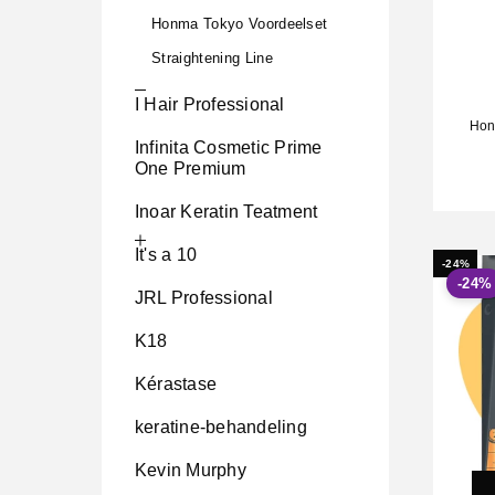
Honma Tokyo Voordeelset
Straightening Line
I Hair Professional
Hon
Infinita Cosmetic Prime
One Premium
Inoar Keratin Teatment
It's a 10
-24%
-24%
JRL Professional
K18
Kérastase
keratine-behandeling
Kevin Murphy