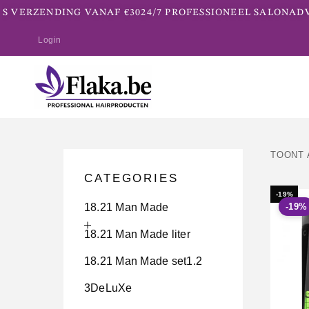
VERZENDING VANAF €30
24/7 PROFESSIONEEL SALONADVIE
Login
TOONT 
CATEGORIES
-19%
18.21 Man Made
-19%
18.21 Man Made liter
18.21 Man Made set1.2
3DeLuXe