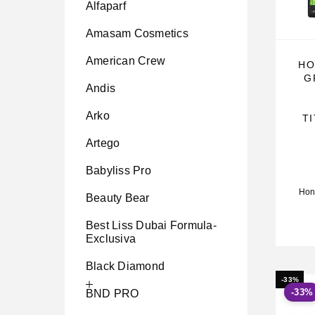
Alfaparf
Amasam Cosmetics
American Crew
HO
G
Andis
Arko
T
Artego
Babyliss Pro
Hon
Beauty Bear
Best Liss Dubai Formula-
Exclusiva
Black Diamond
-33%
-33%
BND PRO