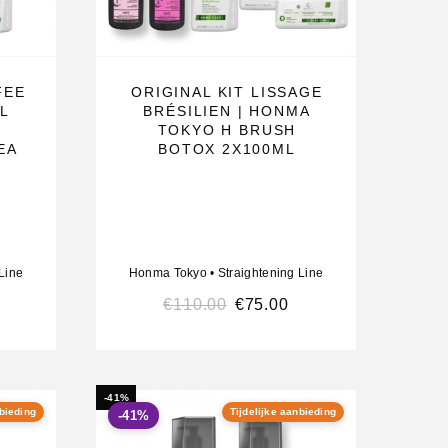
FEE
ORIGINAL KIT LISSAGE
L
BRÉSILIEN | HONMA
TOKYO H BRUSH
EA
BOTOX 2X100ML
Line
Honma Tokyo
•
Straightening Line
€
110.00
€
75.00
-41%
nbieding
Tijdelijke aanbieding
-41%