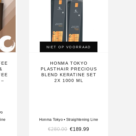
NIET OP VOORRAAD
FEE
HONMA TOKYO
&
PLASTHAIR PRECIOUS
FEE
BLEND KERATINE SET
 –
2X 1000 ML
yo
Line
Honma Tokyo
•
Straightening Line
€
280.00
€
189.99