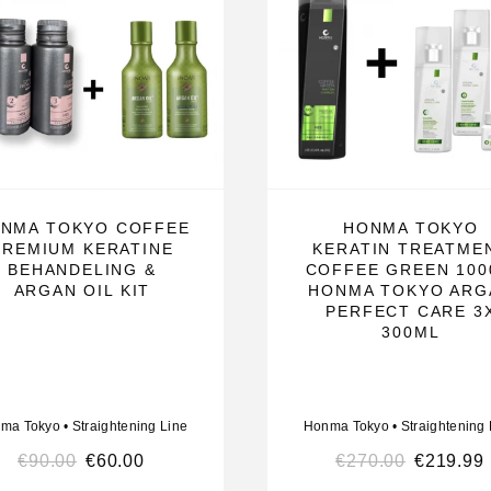
NMA TOKYO COFFEE
HONMA TOKYO
PREMIUM KERATINE
KERATIN TREATME
BEHANDELING &
COFFEE GREEN 100
ARGAN OIL KIT
HONMA TOKYO ARG
PERFECT CARE 3
300ML
ma Tokyo
•
Straightening Line
Honma Tokyo
•
Straightening 
€
90.00
€
60.00
€
270.00
€
219.99