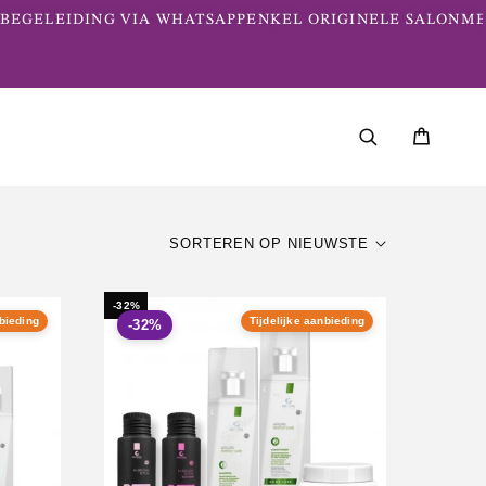
GELEIDING VIA WHATSAPP
ENKEL ORIGINELE SALONMERK
SORTEREN OP NIEUWSTE
-32%
nbieding
Tijdelijke aanbieding
-32%