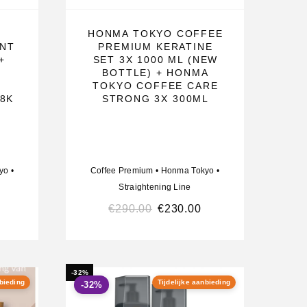
HONMA TOKYO COFFEE
ENT
PREMIUM KERATINE
+
SET 3X 1000 ML (NEW
BOTTLE) + HONMA
TOKYO COFFEE CARE
48K
STRONG 3X 300ML
yo
•
Coffee Premium
•
Honma Tokyo
•
Straightening Line
€
290.00
€
230.00
-32%
nbieding
Tijdelijke aanbieding
-32%