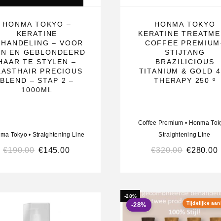
HONMA TOKYO –
HONMA TOKYO
KERATINE
KERATINE TREATM
EHANDELING – VOOR
COFFEE PREMIUM
JN EN GEBLONDEERD
STIJTANG
HAAR TE STYLEN –
BRAZILICIOUS
LASTHAIR PRECIOUS
TITANIUM & GOLD 
BLEND – STAP 2 –
THERAPY 250 º
1000ML
Coffee Premium
•
Honma Tok
ma Tokyo
•
Straightening Line
Straightening Line
€
190.00
€
145.00
€
320.00
€
280.00
-28%
Tijdelijke aa
-28%