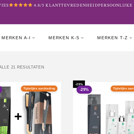
S
4.8/5 KLANTTEVREDENHEID
PERSOONLIJKE BE
MERKEN A-I
MERKEN K-S
MERKEN T-Z
ALLE 21 RESULTATEN
-29%
Tijdelijke aanbieding
Tijdelijke aa
-29%