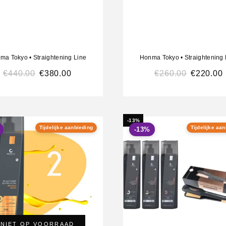
ma Tokyo
•
Straightening Line
Honma Tokyo
•
Straightening 
€
440.00
€
380.00
€
260.00
€
220.00
-13%
Tijdelijke aanbieding
Tijdelijke aa
-13%
NIET OP VOORRAAD