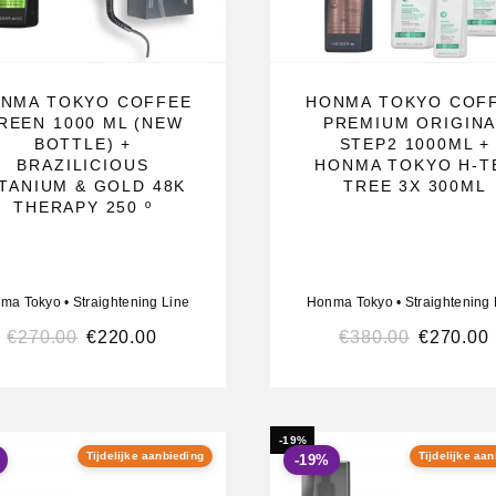
NMA TOKYO COFFEE
HONMA TOKYO COF
REEN 1000 ML (NEW
PREMIUM ORIGINA
BOTTLE) +
STEP2 1000ML +
BRAZILICIOUS
HONMA TOKYO H-T
ITANIUM & GOLD 48K
TREE 3X 300ML
THERAPY 250 º
ma Tokyo
•
Straightening Line
Honma Tokyo
•
Straightening 
€
270.00
€
220.00
€
380.00
€
270.00
-19%
Tijdelijke aanbieding
Tijdelijke aa
-19%