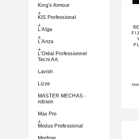
King's Armour
KIS Professional
B
L'Alga
FI
L'Anza
P
L’Oréal Professionnel
Tecni Art.
Lavish
Lizze
Hon
MASTER MECHAS -
robson
Max Pro
Modus Professional
Morfose