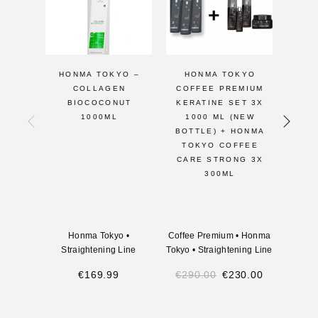
HONMA TOKYO –
HONMA TOKYO
H
COLLAGEN
COFFEE PREMIUM
COF
BIOCOCONUT
KERATINE SET 3X
KER
1000ML
1000 ML (NEW
5
BOTTLE) + HONMA
TOKYO COFFEE
CARE STRONG 3X
300ML
Honma Tokyo
•
Coffee Premium
•
Honma
Coffee
Straightening Line
Tokyo
•
Straightening Line
Tokyo
€
169.99
€
290.00
€
230.00