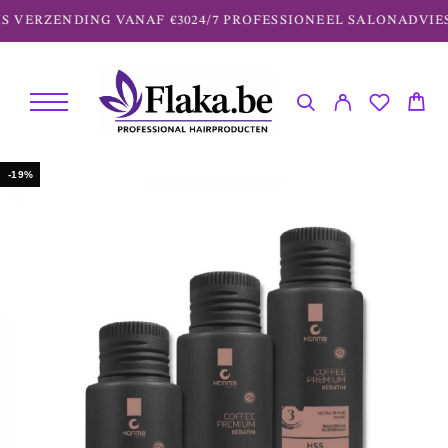
 VERZENDING VANAF €30
24/7 PROFESSIONEEL SALONADVIES
-19%