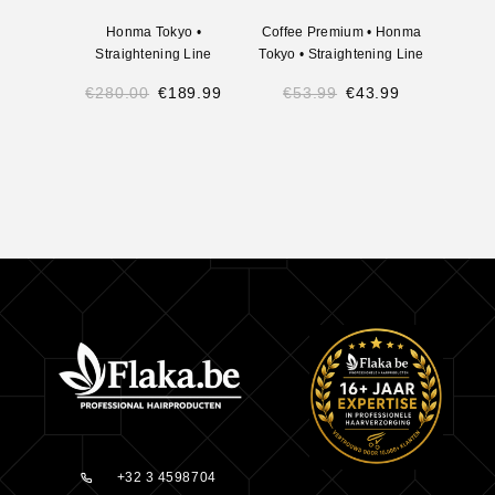
Honma Tokyo
•
Coffee Premium
•
Honma
Coffee
Straightening Line
Tokyo
•
Straightening Line
Tokyo
€
280.00
€
189.99
€
53.99
€
43.99
€
29
+32 3 4598704