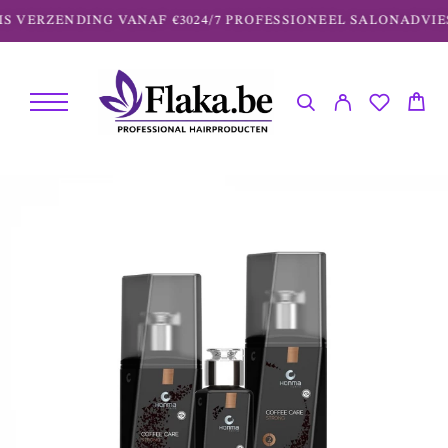
S VERZENDING VANAF €30
24/7 PROFESSIONEEL SALONADVIES