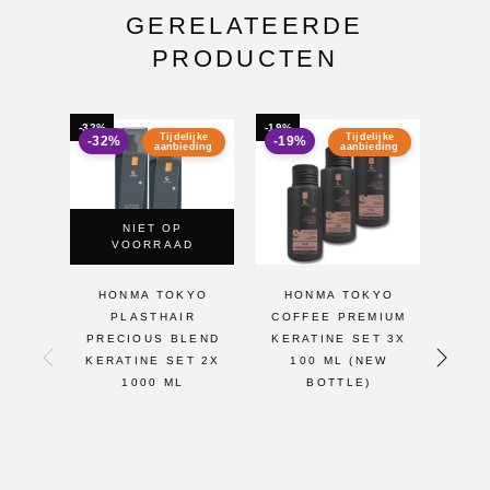
GERELATEERDE
PRODUCTEN
-32%
-19%
-21%
Tijdelijke
Tijdelijke
-32%
-19%
-21
aanbieding
aanbieding
NIET OP
VOORRAAD
HONMA TOKYO
HONMA TOKYO
H
PLASTHAIR
COFFEE PREMIUM
COF
PRECIOUS BLEND
KERATINE SET 3X
KER
KERATINE SET 2X
100 ML (NEW
10
1000 ML
BOTTLE)
BOT
TO
CAR