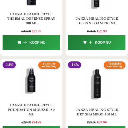
L'ANZA HEALING STYLE
THERMAL DEFENSE SPRAY
L'ANZA HEALING STYLE
200 ML
DESIGN FOAM 200 ML
€
33.00
€
27.99
€
33.00
€
26.99
KOOP NU
KOOP NU
Tijdelijke
Tijdelijke
-14%
-14%
aanbieding
aanbieding
L'ANZA HEALING STYLE
FOUNDATION MOUSSE 150
L'ANZA HEALING STYLE
ML
DRY SHAMPOO 300 ML
€
29.00
€
24.99
€
29.00
€
24.99