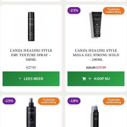
Tijdelijke
-23%
aanbieding
L’ANZA HEALING STYLE
L’ANZA HEALING STYLE
DRY TEXTURE SPRAY –
MEGA GEL STRONG HOLD
300ML
– 200ML
€
27.95
€
26.00
€
19.99
LEES MEER
KOOP NU
Tijdelijke
Tijdelijke
-15%
-18%
aanbieding
aanbieding