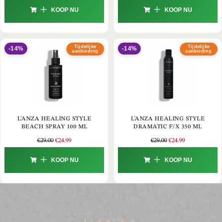
KOOP NU
KOOP NU
Tijdelijke
Tijdelijke
-14%
-14%
aanbieding
aanbieding
L'ANZA HEALING STYLE
L'ANZA HEALING STYLE
BEACH SPRAY 100 ML
DRAMATIC F/X 350 ML
€
29.00
€
24.99
€
29.00
€
24.99
KOOP NU
KOOP NU