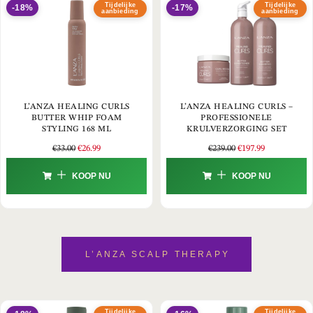
Tijdelijke
Tijdelijke
-18%
-17%
aanbieding
aanbieding
L’ANZA HEALING CURLS
L’ANZA HEALING CURLS –
BUTTER WHIP FOAM
PROFESSIONELE
STYLING 168 ML
KRULVERZORGING SET
€
33.00
€
26.99
€
239.00
€
197.99
KOOP NU
KOOP NU
L’ANZA SCALP THERAPY
Tijdelijke
Tijdelijke