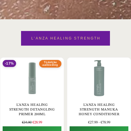
L’ANZA HEALING STRENGTH
Tijdelijke
-17%
aanbieding
L'ANZA HEALING
L'ANZA HEALING
STRENGTH DETANGLING
STRENGTH MANUKA
PRIMER 200ML
HONEY CONDITIONER
€
34.90
€
28.99
€
27.99
-
€
78.99