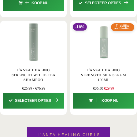
KOOP NU
SELECTEER OPTIES
Tijdelijke
-18%
aanbieding
L'ANZA HEALING
L'ANZA HEALING
STRENGTH WHITE TEA
STRENGTH SILK SERUM
SHAMPOO
100ML
€
26.99
-
€
76.99
€
36.50
€
29.99
SELECTEER OPTIES
KOOP NU
L’ANZA HEALING CURLS