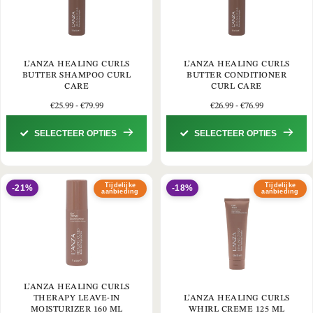
L’ANZA HEALING CURLS
L’ANZA HEALING CURLS
BUTTER SHAMPOO CURL
BUTTER CONDITIONER
CARE
CURL CARE
€
25.99
-
€
79.99
€
26.99
-
€
76.99
SELECTEER OPTIES
SELECTEER OPTIES
Tijdelijke
Tijdelijke
-21%
-18%
aanbieding
aanbieding
L’ANZA HEALING CURLS
THERAPY LEAVE-IN
L’ANZA HEALING CURLS
MOISTURIZER 160 ML
WHIRL CREME 125 ML