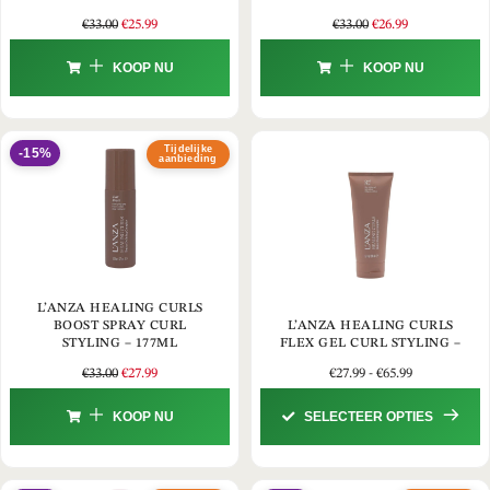
€
33.00
€
25.99
€
33.00
€
26.99
KOOP NU
KOOP NU
Tijdelijke
-15%
aanbieding
L’ANZA HEALING CURLS
BOOST SPRAY CURL
L’ANZA HEALING CURLS
STYLING – 177ML
FLEX GEL CURL STYLING –
€
33.00
€
27.99
€
27.99
-
€
65.99
KOOP NU
SELECTEER OPTIES