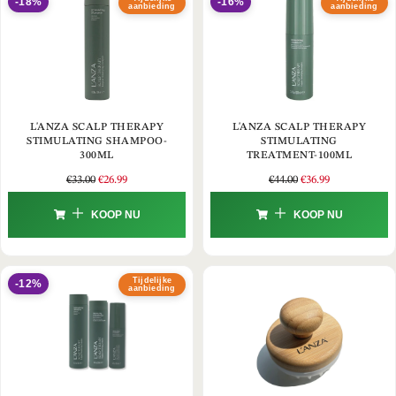
-18%
-16%
aanbieding
aanbieding
L'ANZA SCALP THERAPY
L'ANZA SCALP THERAPY
STIMULATING SHAMPOO-
STIMULATING
300ML
TREATMENT-100ML
€
33.00
€
26.99
€
44.00
€
36.99
KOOP NU
KOOP NU
Tijdelijke
-12%
aanbieding