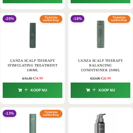
Tijdelijke
Tijdelijke
-20%
-18%
aanbieding
aanbieding
L'ANZA SCALP THERAPY
L'ANZA SCALP THERAPY
STIMULATING TREATMENT
BALANCING
100ML
CONDITIONER 250ML
€
43.50
€
34.99
€
33.00
€
26.99
KOOP NU
KOOP NU
Tijdelijke
-13%
aanbieding