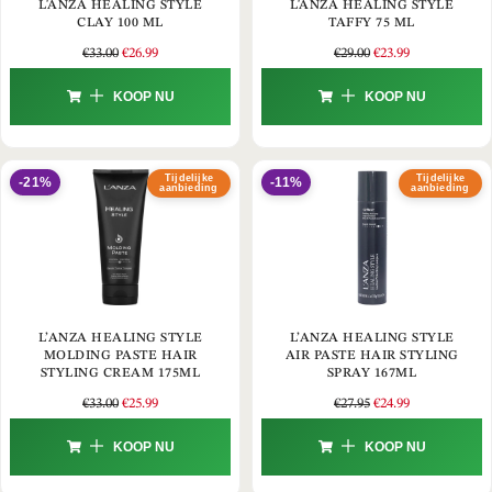
L'ANZA HEALING STYLE
L'ANZA HEALING STYLE
CLAY 100 ML
TAFFY 75 ML
€
33.00
€
26.99
€
29.00
€
23.99
KOOP NU
KOOP NU
Tijdelijke
Tijdelijke
-21%
-11%
aanbieding
aanbieding
L’ANZA HEALING STYLE
L’ANZA HEALING STYLE
MOLDING PASTE HAIR
AIR PASTE HAIR STYLING
STYLING CREAM 175ML
SPRAY 167ML
€
33.00
€
25.99
€
27.95
€
24.99
KOOP NU
KOOP NU