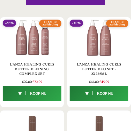
Tijdelijke
Tijdelijke
-26%
-30%
aanbieding
aanbieding
L’ANZA HEALING CURLS
L'ANZA HEALING CURLS
BUTTER DEFINING
BUTTER DUO SET -
COMPLEX SET
2X236ML
€
99.00
€
72.99
€
66.00
€
45.99
KOOP NU
KOOP NU