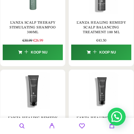
L'ANZA SCALP THERAPY
L'ANZA HEALING REMEDY
STIMULATING SHAMPOO
SCALP BALANCING
300ML
TREATMENT 100 ML
€
30.99
€
26.99
€
43.50
KOOP NU
KOOP NU
Snelle hulp via WhatsApp
L'ANZA HEALING REMEDY
L'ANZA HEALING REMEDY
SCALP BALANCING
SCALP BALANCING
CONDITIONER 250 ML
SHAMPOO 266 ML