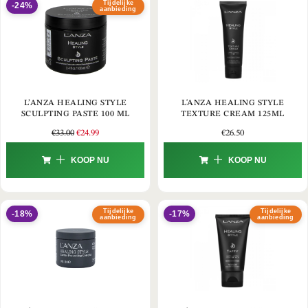
Tijdelijke
-24%
aanbieding
L’ANZA HEALING STYLE
L'ANZA HEALING STYLE
SCULPTING PASTE 100 ML
TEXTURE CREAM 125ML
€
33.00
€
24.99
€
26.50
KOOP NU
KOOP NU
Tijdelijke
Tijdelijke
-18%
-17%
aanbieding
aanbieding