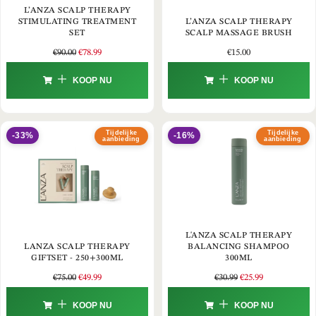
L’ANZA SCALP THERAPY
STIMULATING TREATMENT
L’ANZA SCALP THERAPY
SET
SCALP MASSAGE BRUSH
€
90.00
€
78.99
€
15.00
KOOP NU
KOOP NU
Tijdelijke
Tijdelijke
-33%
-16%
aanbieding
aanbieding
L'ANZA SCALP THERAPY
LANZA SCALP THERAPY
BALANCING SHAMPOO
GIFTSET - 250+300ML
300ML
€
75.00
€
49.99
€
30.99
€
25.99
KOOP NU
KOOP NU