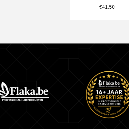
€
41.50
L’Anza Keratin Healing Oil Masque 210 ml online
Flaka.be
Shop dus nu de L’Anza Keratin Healing Oil Mas
dan zorgen wij dat deze snel bij je thuis wordt b
Belangrijkste eigenschappen
Bevat shampoo, conditioner en treatment uit de 
Healing Oil lijn.
Herstelt droog, beschadigd en futloos haar intens
Geeft ultieme glans en souplesse dankzij luxe ol
Beschermt tegen hitte en invloeden van buitenaf
Geschikt voor alle haartypes.
Ideaal als cadeau of reisvriendelijke verzorgings
Gebruiksaanwijzing