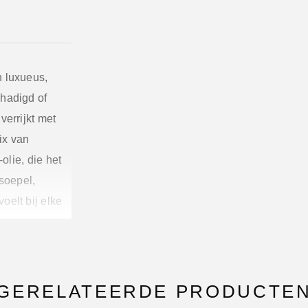
n luxueus,
chadigd of
verrijkt met
ix van
olie, die het
 soepel,
oelt bij elke
tine en
GERELATEERDE PRODUCTE