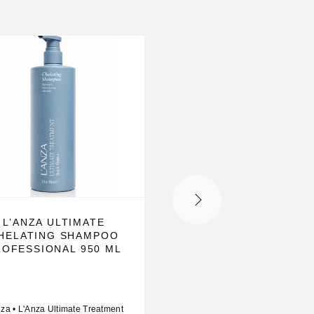
L’ANZA ULTIMATE
L’ANZA HEALING
HELATING SHAMPOO
VOLUME THICKENI
ROFESSIONAL 950 ML
SHAMPOO
nza
•
L'Anza Ultimate Treatment
L'Anza
•
L'Anza Healing Vo