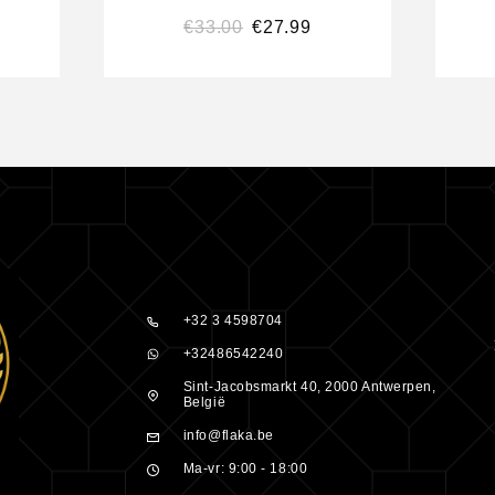
€
33.00
€
27.99
 kopen bij
que 210 ml,
ezorgd!
L’Anza
ief.
+32 3 4598704
iën.
+32486542240
.
Sint-Jacobsmarkt 40, 2000 Antwerpen,
België
set.
info@flaka.be
Ma-vr: 9:00 - 18:00