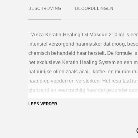
BESCHRIJVING
BEOORDELINGEN
L’Anza Keratin Healing Oil Masque 210 ml is ee
intensief verzorgend haarmasker dat droog, bes
chemisch behandeld haar herstelt. De formule is 
het exclusieve Keratin Healing System en een m
natuurlijke oliën zoals acai-, koffie- en murumuru-
haar diep voeden en versterken. Het resultaat is
glanzend en veerkrachtig haar dat gezonder aanv
toepassing.
LEES VERDER
Belangrijkste eigenschappen
Herstelt beschadigd haar van binnenuit met kera
plantaardige proteïnen.