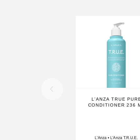
Versterkt de haarstructuur en vermindert haarbre
Bevat voedende oliën van acai, koffie en murum
hydratatie.
Geeft het haar een natuurlijke glans en zachtheid
Geschikt voor alle haartypes, vooral droog en c
behandeld haar.
Vrij van sulfaten, parabenen en gluten.
Gebruiksaanwijzing
Breng een ruime hoeveelheid aan op handdoekd
Laat 5 tot 10 minuten inwerken, afhankelijk van 
L’ANZA TRUE PUR
haarconditie.
CONDITIONER 236 
Spoel grondig uit en style zoals gewenst.
Gebruik 1 à 2 keer per week voor optimaal result
Voor een complete verzorging combineer met de
L'Anza
•
L'Anza T.R.U.E.
Keratin Healing Oil Shampoo.