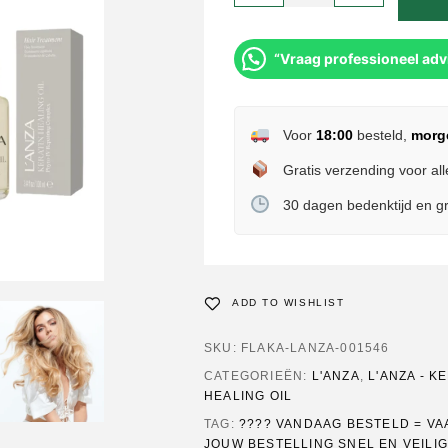
“Vraag professioneel adv
Voor
18:00
besteld,
morg
Gratis verzending voor all
30 dagen bedenktijd en gr
ADD TO WISHLIST
SKU:
FLAKA-LANZA-001546
CATEGORIEËN:
L'ANZA
,
L'ANZA - K
HEALING OIL
TAG:
???? VANDAAG BESTELD = VA
JOUW BESTELLING SNEL EN VEILIG