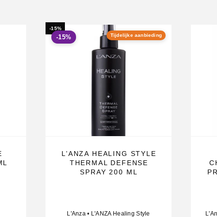
uk.
uru voor diepe
-15%
Tijdelijke aanbieding
-15%
.
hemisch
roog haar.
de
E
L’ANZA HEALING STYLE
ML
THERMAL DEFENSE
C
SPRAY 200 ML
P
aat.
 L’Anza
L'Anza
•
L'ANZA Healing Style
L'A