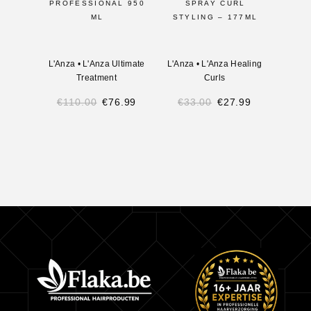
PROFESSIONAL 950
SPRAY CURL
CUR
ML
STYLING – 177ML
L'Anza
•
L'Anza Ultimate
L'Anza
•
L'Anza Healing
L'Anz
Treatment
Curls
€
110.00
€
76.99
€
33.00
€
27.99
€
27