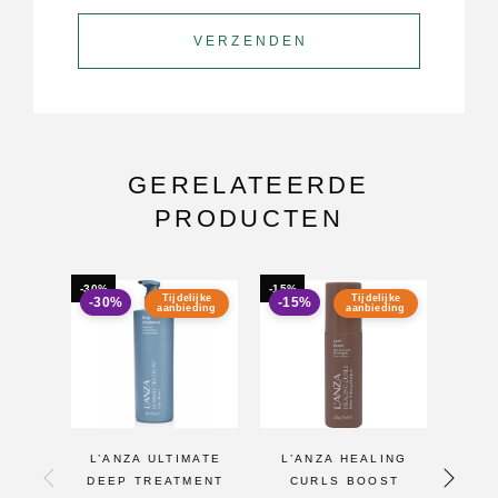
GERELATEERDE
PRODUCTEN
-30%
-15%
-22%
Tijdelijke
Tijdelijke
-30%
-15%
aanbieding
aanbieding
L’ANZA ULTIMATE
L’ANZA HEALING
L’A
DEEP TREATMENT
CURLS BOOST
CUR