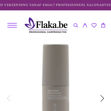
S VERZENDING VANAF €30
24/7 PROFESSIONEEL SALONADVIES