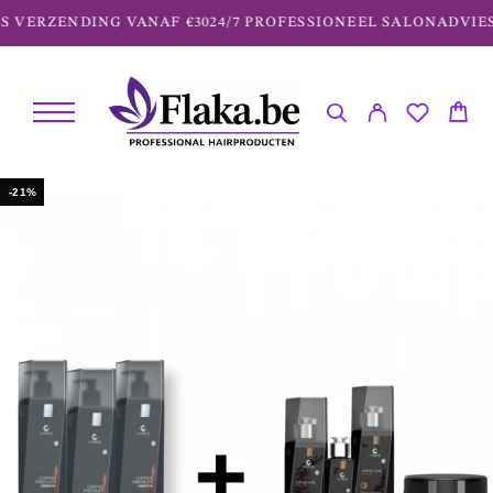
 VERZENDING VANAF €30
24/7 PROFESSIONEEL SALONADVIES
-21%