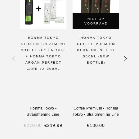
NIET OP
VOORRAAD
HONMA TOKYO
HONMA TOKYO
H
KERATIN TREATMENT
COFFEE PREMIUM
COFF
COFFEE GREEN 1000
KERATINE SET 3X
ML 
+ HONMA TOKYO
500ML (NEW
ARGAN PERFECT
BOTTLE)
CARE 3X 300ML
Honma Tokyo
•
Coffee Premium
•
Honma
Coffe
Straightening Line
Tokyo
•
Straightening Line
Tokyo
€
270.00
€
219.99
€
130.00