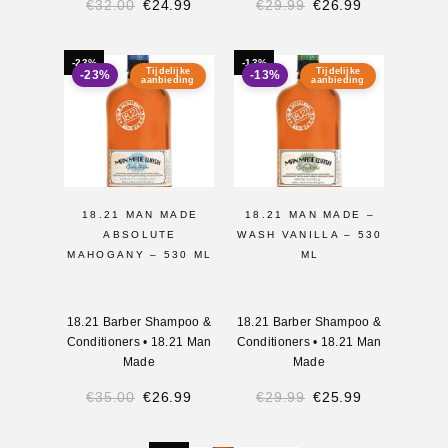
€
32.00
€
24.99
€
29.99
€
26.99
-23%
-13%
Tijdelijke
Tijdelijke
-23%
-13%
aanbieding
aanbieding
18.21 MAN MADE
18.21 MAN MADE –
ABSOLUTE
WASH VANILLA – 530
MAHOGANY – 530 ML
ML
18.21 Barber Shampoo &
18.21 Barber Shampoo &
Conditioners
•
18.21 Man
Conditioners
•
18.21 Man
Made
Made
€
35.00
€
26.99
€
29.99
€
25.99