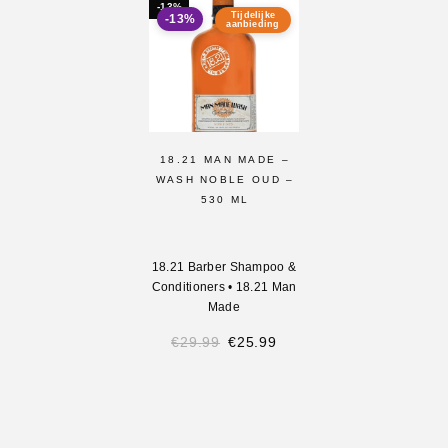
-13%
Tijdelijke
-13%
aanbieding
18.21 MAN MADE –
WASH NOBLE OUD –
530 ML
18.21 Barber Shampoo &
Conditioners
•
18.21 Man
Made
€
29.99
€
25.99