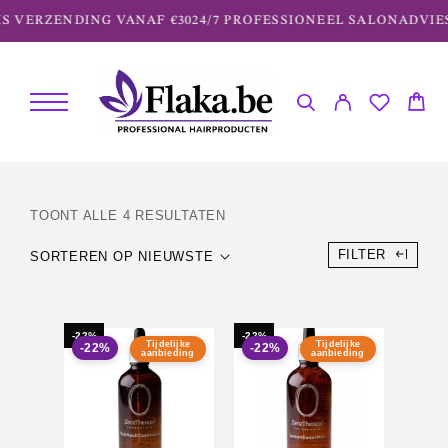
S VERZENDING VANAF €30
24/7 PROFESSIONEEL SALONADVIE
TOONT ALLE 4 RESULTATEN
FILTER
SORTEREN OP NIEUWSTE
-22%
-22%
Tijdelijke
Tijdelijke
-22%
-22%
aanbieding
aanbieding