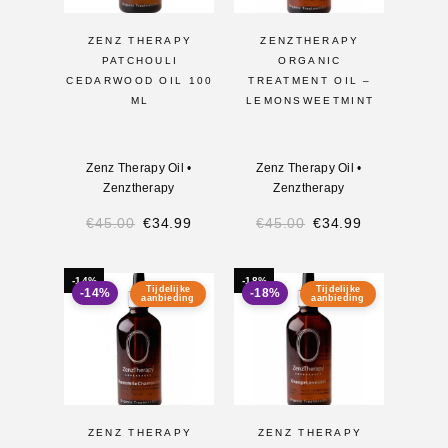
ZENZ THERAPY
ZENZTHERAPY
PATCHOULI
ORGANIC
CEDARWOOD OIL 100
TREATMENT OIL –
ML
LEMONSWEETMINT
Zenz Therapy Oil
•
Zenz Therapy Oil
•
Zenztherapy
Zenztherapy
€
45.00
€
34.99
€
45.00
€
34.99
-14%
-18%
Tijdelijke
Tijdelijke
-14%
-18%
aanbieding
aanbieding
ZENZ THERAPY
ZENZ THERAPY