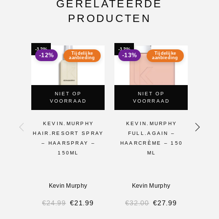
GERELATEERDE
PRODUCTEN
-12%
-13%
Tijdelijke
Tijdelijke
-12%
-13%
aanbieding
aanbieding
NIET OP
NIET OP
VOORRAAD
VOORRAAD
KEVIN.MURPHY
KEVIN.MURPHY
KE
HAIR.RESORT SPRAY
FULL.AGAIN –
BALA
– HAARSPRAY –
HAARCRÈME – 150
150ML
ML
Kevin Murphy
Kevin Murphy
K
€
24.99
€
21.99
€
32.00
€
27.99