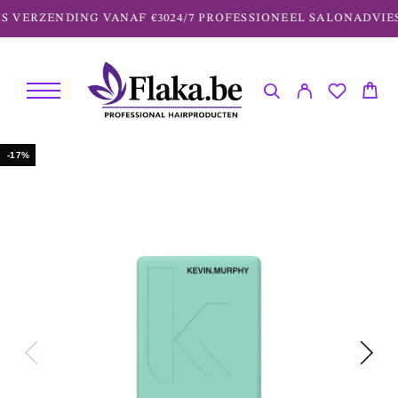
S VERZENDING VANAF €30
24/7 PROFESSIONEEL SALONADVIES
-17%