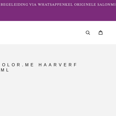
BEGELEIDING VIA WHATSAPP
ENKEL ORIGINELE SALONME
COLOR.ME HAARVERF
0ML