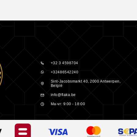
gheid van een
den, die
noïden en
 is ook een
+32 3 4598704
+32486542240
rende
Sint-Jacobsmarkt 40, 2000 Antwerpen,
België
te
info@flaka.be
Ma-vr: 9:00 - 18:00