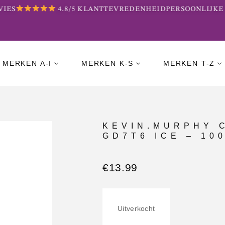
ES
4.8/5 KLANTTEVREDENHEID
PERSOONLIJKE 
MERKEN A-I
MERKEN K-S
MERKEN T-Z
KEVIN.MURPHY 
GD7T6 ICE – 10
€
13.99
Uitverkocht