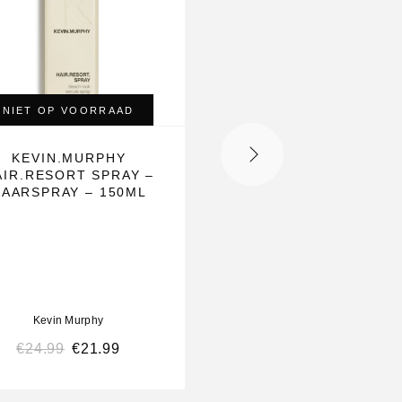
NIET OP VOORRAAD
KEVIN.MURPHY
KEVIN MURPHY
AIR.RESORT SPRAY –
SMOOTH AGAIN RI
HAARSPRAY – 150ML
CONDITIONER -250
– CONDITIONER V
IEDER HAARTYP
Kevin Murphy
Kevin Murphy
€
24.99
€
21.99
€
26.99