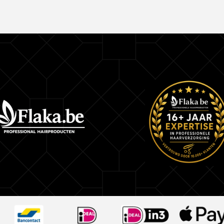
– De kracht van aloë vera komt van de aanwezi
lange keten van suikers, bekend als polysachari
bouwstenen zijn voor het haar.
– Druivenpitolie is een zeer rijke bron van flavo
polyfenolen, dit zijn krachtige antioxidanten. Het
goede bron van vetzuren en vitamine E.
Stap 1:
Selecteer het gewenste liftniveau en de bijbeho
crèmeactivatorsterkte
Bepaal de benodigde CREAM.ACTIVATOR sterk
Voor aanscherping
– 3,5 VOL. (1%)
tot 1 hefniveau