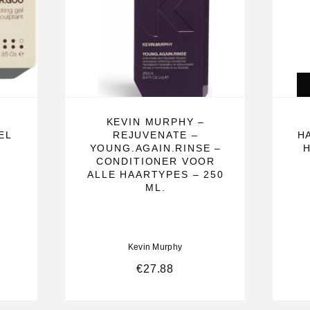
verjongen en
KEVIN MURPHY –
EL
REJUVENATE –
H
YOUNG.AGAIN.RINSE –
s een
CONDITIONER VOOR
ALLE HAARTYPES – 250
vast te houden.
ML.
ar gezonder
haar.
Kevin Murphy
fen, waaronder
€
27.88
e haarzakjes
.