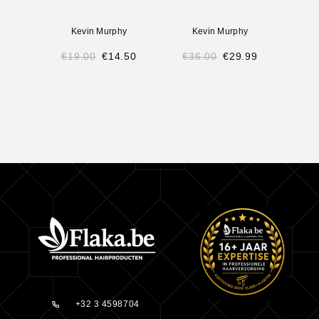
Kevin Murphy
Kevin Murphy
K
€
19.00
€
14.50
€
36.00
€
29.99
€
2
+32 3 4598704