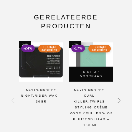
GERELATEERDE
PRODUCTEN
-24%
-17%
-12%
Tijdelijke
Tijdelijke
-24%
-17%
-12
aanbieding
aanbieding
NIET OP
VOORRAAD
KEVIN.MURPHY
KEVIN MURPHY –
KE
NIGHT.RIDER WAX –
CURL –
HAIR
30GR
KILLER.TWIRLS –
– 
STYLING CRÈME
VOOR KRULLEND- OF
PLUIZEND HAAR –
150 ML.