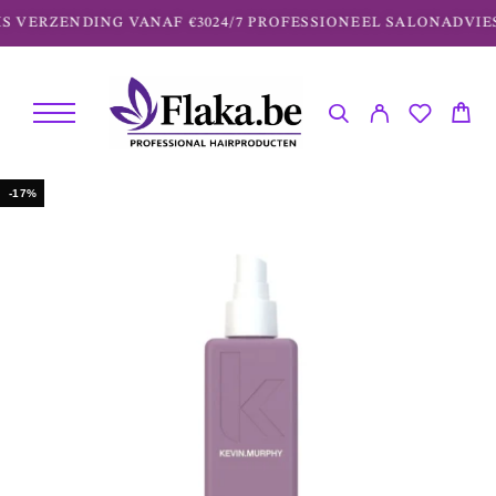
S VERZENDING VANAF €30
24/7 PROFESSIONEEL SALONADVIES
-17%