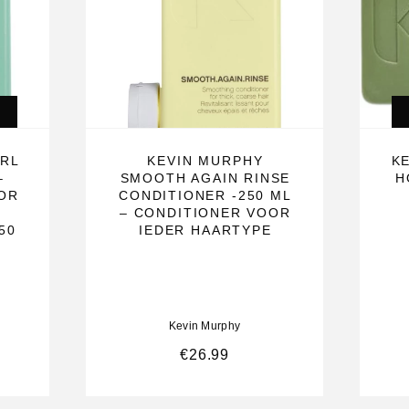
verjongen en
URL
KEVIN MURPHY
K
–
SMOOTH AGAIN RINSE
H
OR
CONDITIONER -250 ML
s een
– CONDITIONER VOOR
50
IEDER HAARTYPE
vast te houden.
ar gezonder
haar.
Kevin Murphy
fen, waaronder
€
26.99
e haarzakjes
.