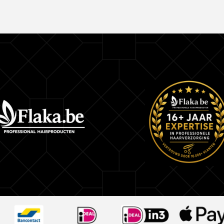
– De kracht van aloë vera komt van de aanwezi
lange keten van suikers, bekend als polysachari
bouwstenen zijn voor het haar.
– Druivenpitolie is een zeer rijke bron van flavo
polyfenolen, dit zijn krachtige antioxidanten. Het
goede bron van vetzuren en vitamine E.
Stap 1:
Selecteer het gewenste liftniveau en de bijbeho
crèmeactivatorsterkte
Bepaal de benodigde CREAM.ACTIVATOR sterk
Voor aanscherping
– 3,5 VOL. (1%)
tot 1 hefniveau