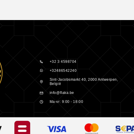
gheid van een
den, die
noïden en
 is ook een
+32 3 4598704
+32486542240
rende
Sint-Jacobsmarkt 40, 2000 Antwerpen,
België
te
info@flaka.be
Ma-vr: 9:00 - 18:00