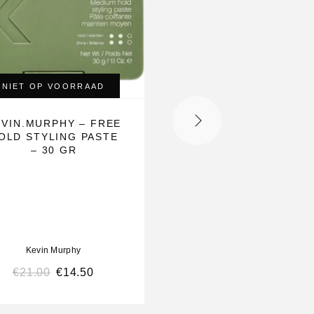
NIET OP VOORRAAD
EVIN.MURPHY – FREE
KEVIN.MURPHY
OLD STYLING PASTE
YOUNG.AGAIN DR
– 30 GR
CONDITIONER –
DROOGSHAMPOO – 
ML
Kevin Murphy
Kevin Murphy
€
21.00
€
14.50
€
27.88