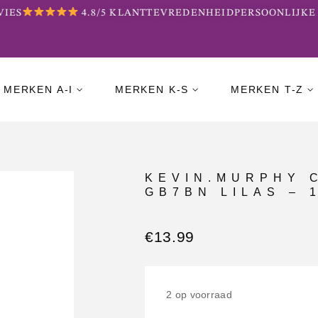
IES
4.8/5 KLANTTEVREDENHEID
PERSOONLIJKE 
MERKEN A-I
MERKEN K-S
MERKEN T-Z
KEVIN.MURPHY 
GB7BN LILAS – 
€
13.99
2 op voorraad