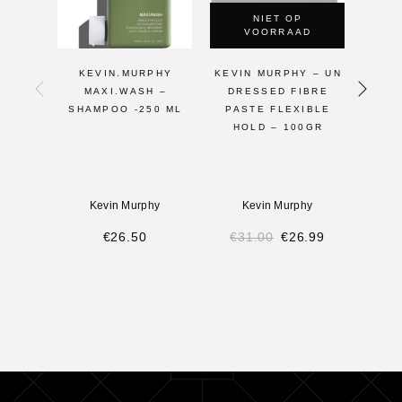
NIET OP
VOORRAAD
KEVIN.MURPHY
KEVIN MURPHY – UN
KE
MAXI.WASH –
DRESSED FIBRE
NIGH
SHAMPOO -250 ML
PASTE FLEXIBLE
HOLD – 100GR
Kevin Murphy
Kevin Murphy
K
€
26.50
€
31.00
€
26.99
€
1