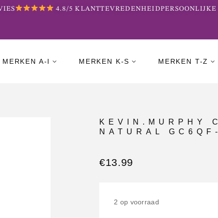
ES
4.8/5 KLANTTEVREDENHEID
PERSOONLIJKE B
MERKEN A-I
MERKEN K-S
MERKEN T-Z
KEVIN.MURPHY 
NATURAL GC6QF
€
13.99
2 op voorraad