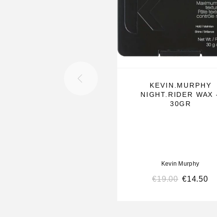
Voordelen:
– Ammoniak vrij
– PPD-vrij
– Dierproefvrij
– Natuurlijk verkregen ingrediënten hydrateren, 
geven een ongelooflijke glans
KEVIN.MURPHY
NIGHT.RIDER WAX 
Ingrediënten:
30GR
– Honing bevat veel vitamines en mineralen en i
natuurlijke bevochtiger die het haar helpt vocht 
– De enzymen in de granaatappel helpen het ha
en zachter te houden.
Kevin Murphy
– Sheaboter is een rijke bron van vocht voor het 
€
19.00
€
14.50
– Rozenbottel bevat verschillende voedingsstof
omega 6, omega 9 en vitamine A die beschadigd
herstellen en een gezonde haargroei bevorderen