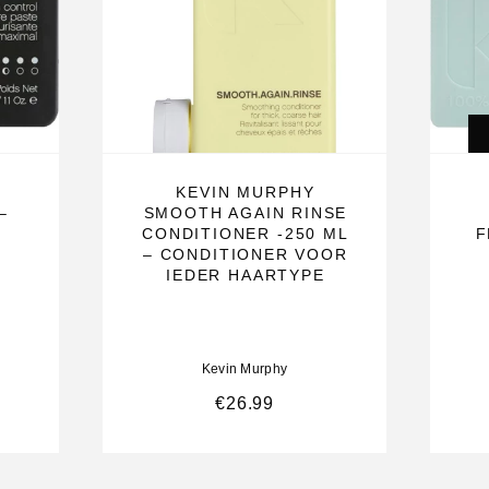
verjongen en
KEVIN MURPHY
–
SMOOTH AGAIN RINSE
CONDITIONER -250 ML
F
s een
– CONDITIONER VOOR
IEDER HAARTYPE
vast te houden.
ar gezonder
Kevin Murphy
haar.
€
26.99
fen, waaronder
e haarzakjes
.