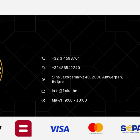
gheid van een
den, die
noïden en
 is ook een
+32 3 4598704
+32486542240
Sint-Jacobsmarkt 40, 2000 Antwerpen,
rende
België
info@flaka.be
te
Ma-vr: 9:00 - 18:00