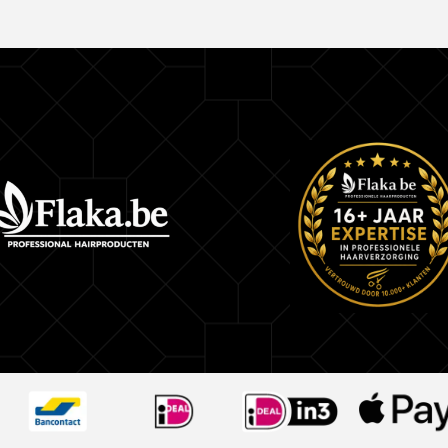
– De kracht van Aloë vera komt van de aanwezi
lange keten van suikers, bekend als polysachari
bouwstenen zijn voor het haar.
– Druivenpitolie is een zeer rijke bron van flavo
polyfenolen, dit zijn krachtige antioxidanten. Het
goede bron van vetzuren en vitamine E.
Stap 1:
Selecteer het gewenste liftniveau en de bijbeho
crèmeactivatorsterkte
Bepaal de benodigde CREAM.ACTIVATOR sterk
voor aanscherping
– 3,5 VOL. (1%)
tot 1 hefniveau