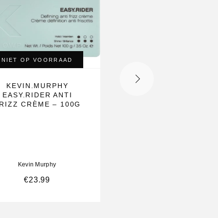
NIET OP VOORRAAD
NIET OP VOORRAA
KEVIN.MURPHY
KEVIN.MURPHY
EASY.RIDER ANTI
EVERLASTING.COL
RIZZ CRÈME – 100G
WASH – SHAMPO
VOOR KLEURBEHOU
250 ML
Kevin Murphy
Kevin Murphy
€
23.99
€
32.00
€
24.99