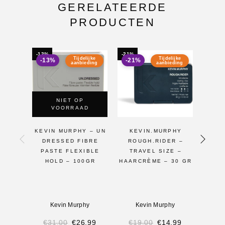
GERELATEERDE
PRODUCTEN
-13%
-21%
-19%
Tijdelijke
Tijdelijke
-13%
-21%
-19
aanbieding
aanbieding
NIET OP
VOORRAAD
KEVIN MURPHY – UN
KEVIN.MURPHY
KE
DRESSED FIBRE
ROUGH.RIDER –
R
PASTE FLEXIBLE
TRAVEL SIZE –
MOLD
HOLD – 100GR
HAARCRÈME – 30 GR
CLAY
Kevin Murphy
Kevin Murphy
K
€
31.00
€
26.99
€
19.00
€
14.99
€
3