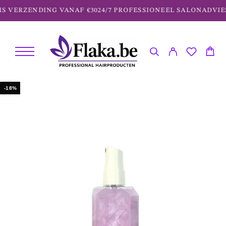
S VERZENDING VANAF €30
24/7 PROFESSIONEEL SALONADVIES
-18%