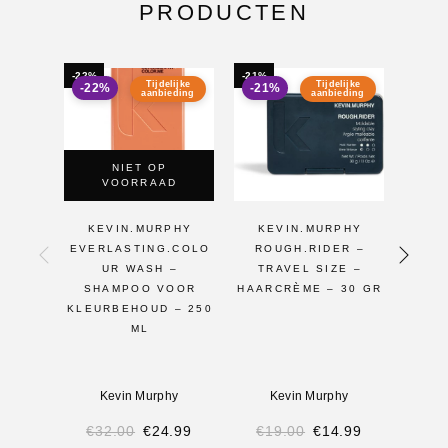
PRODUCTEN
-22%
-21%
-19%
Tijdelijke
Tijdelijke
-22%
-21%
-19
aanbieding
aanbieding
NIET OP
VOORRAAD
KEVIN.MURPHY
KEVIN.MURPHY
KE
EVERLASTING.COLO
ROUGH.RIDER –
R
UR WASH –
TRAVEL SIZE –
MOLD
SHAMPOO VOOR
HAARCRÈME – 30 GR
CLAY
KLEURBEHOUD – 250
ML
Kevin Murphy
Kevin Murphy
K
€
32.00
€
24.99
€
19.00
€
14.99
€
3