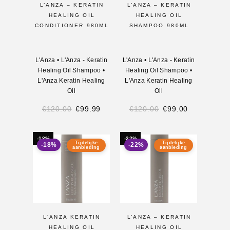
L’ANZA – KERATIN
L’ANZA – KERATIN
HEALING OIL
HEALING OIL
CONDITIONER 980ML
SHAMPOO 980ML
L'Anza
•
L'Anza - Keratin
L'Anza
•
L'Anza - Keratin
Healing Oil Shampoo
•
Healing Oil Shampoo
•
L'Anza Keratin Healing
L'Anza Keratin Healing
Oil
Oil
€
120.00
€
99.99
€
120.00
€
99.00
-18%
-22%
Tijdelijke
Tijdelijke
-18%
-22%
aanbieding
aanbieding
L’ANZA KERATIN
L’ANZA – KERATIN
HEALING OIL
HEALING OIL