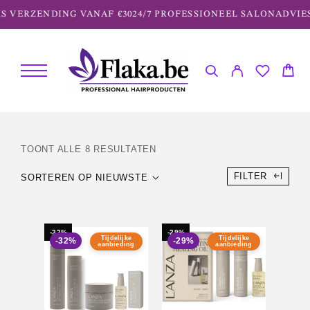
S VERZENDING VANAF €30
24/7 PROFESSIONEEL SALONADVIES
TOONT ALLE 8 RESULTATEN
FILTER
SORTEREN OP NIEUWSTE
-32%
-29%
Tijdelijke
Tijdelijke
-32%
-29%
aanbieding
aanbieding