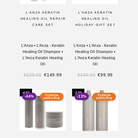
L’ANZA KERATIN
L’ANZA KERATIN
HEALING OIL REPAIR
HEALING OIL
CARE SET
HOLIDAY GIFT SET
L'Anza
•
L'Anza - Keratin
L'Anza
•
L'Anza - Keratin
Healing Oil Shampoo
•
Healing Oil Shampoo
•
L'Anza Keratin Healing
L'Anza Keratin Healing
Oil
Oil
€
220.00
€
149.99
€
140.00
€
99.99
-44%
-13%
Tijdelijke
Tijdelijke
-44%
-13%
aanbieding
aanbieding