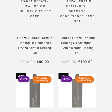
L’ANZA KERATIN
L’ANZA KERATIN
HEALING OIL
HEALING OIL
HOLIDAY GIFT SET
SHAMPOO
CARE
CONDITIONER CARE
SET
L'Anza
•
L'Anza - Keratin
L'Anza
•
L'Anza - Keratin
Healing Oil Shampoo
•
Healing Oil Shampoo
•
L'Anza Keratin Healing
L'Anza Keratin Healing
Oil
Oil
€
160.00
€
90.00
€
230.00
€
199.99
-17%
-18%
Tijdelijke
Tijdelijke
-17%
-18%
aanbieding
aanbieding