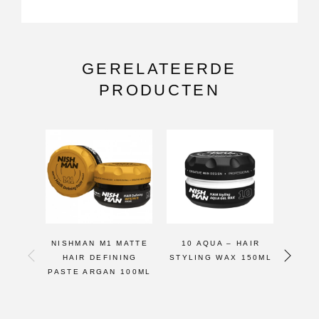
GERELATEERDE
PRODUCTEN
NISHMAN M1 MATTE
10 AQUA – HAIR
N
HAIR DEFINING
STYLING WAX 150ML
NA
PASTE ARGAN 100ML
HAIR
FO