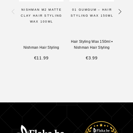
NISHMAN M2 MATTE
01 GUMGUM – HAIR
KIS
CLAY HAIR STYLING
STYLING WAX 150ML
PR
WAX 100ML
KER
PR
Hair Styling Wax 150ml
•
Nishman Hair Styling
Nishman Hair Styling
Nish
€
11.99
€
3.99
€
11