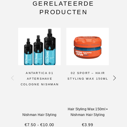
GERELATEERDE
PRODUCTEN
ANTARTICA 01
02 SPORT – HAIR
GUM
AFTERSHAVE
STYLING WAX 150ML
GE
COLOGNE NISHMAN
Aqua
Hair Styling Wax 150ml
•
Nishm
Nishman Hair Styling
Nishman Hair Styling
€
7.50
-
€
10.00
€
3.99