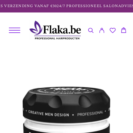
S VERZENDING VANAF €30
24/7 PROFESSIONEEL SALONADVIES