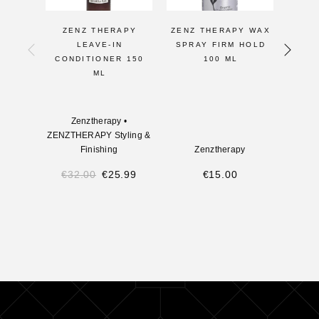
ZENZ THERAPY
ZENZ THERAPY WAX
Z
LEAVE-IN
SPRAY FIRM HOLD
ORG
CONDITIONER 150
100 ML
EA
ML
CL
Zenztherapy
•
Z
ZENZTHERAPY Styling &
ZENZTH
Finishing
Zenztherapy
€
32.00
€
25.99
€
15.00
€
2