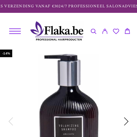
 VERZENDING VANAF €30
24/7 PROFESSIONEEL SALONADVIES
-14%