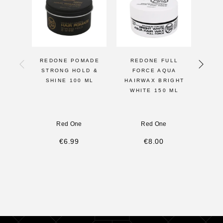
REDONE POMADE
REDONE FULL
RE
STRONG HOLD &
FORCE AQUA
BL
SHINE 100 ML
HAIRWAX BRIGHT
CON
WHITE 150 ML
Red One
Red One
€
6.99
€
8.00