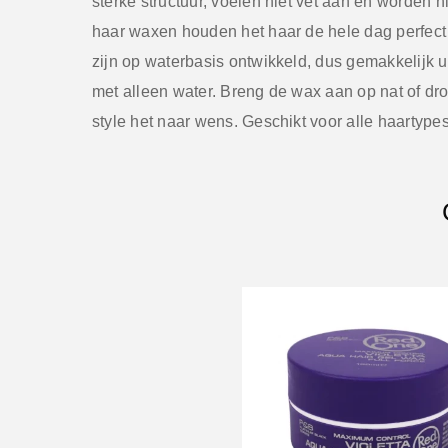
sterke structuur, voelen niet vet aan en worden n
haar waxen houden het haar de hele dag perfect
zijn op waterbasis ontwikkeld, dus gemakkelijk u
met alleen water. Breng de wax aan op nat of dr
style het naar wens. Geschikt voor alle haartypes