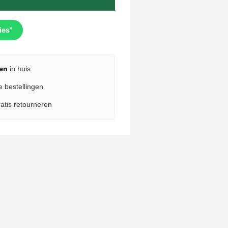
ies”
en
in huis
e bestellingen
atis retourneren