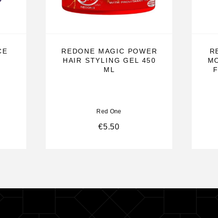
CE
REDONE MAGIC POWER
R
HAIR STYLING GEL 450
MO
ML
Red One
€
5.50