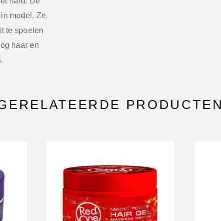
iet hard. De
 in model. Ze
it te spoelen
oog haar en
.
GERELATEERDE PRODUCTE