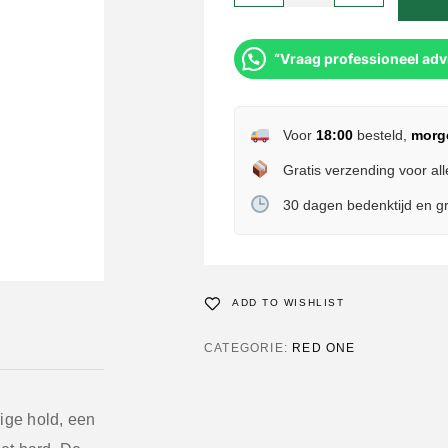
“Vraag professioneel adv
Voor
18:00
besteld,
morg
Gratis verzending voor all
30 dagen bedenktijd en gr
ADD TO WISHLIST
CATEGORIE:
RED ONE
ge hold, een