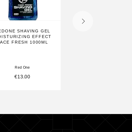
EDONE SHAVING GEL
REDONE FULL FOR
ISTURIZING EFFECT
AQUA HAIRWAX BL
FACE FRESH 1000ML
150 ML
Red One
Red One
€
13.00
€
8.00