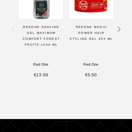
REDONE SHAVING
REDONE MAGIC
R
GEL MAXIMUM
POWER HAIR
F
COMFORT FOREST
STYLING GEL 450 ML
HAI
FRUITS 1000 ML
Red One
Red One
€
13.00
€
5.50