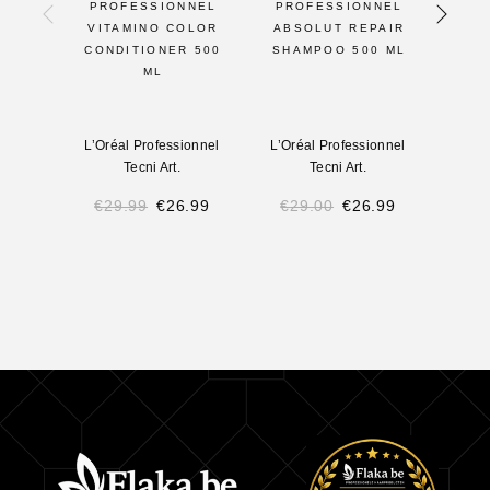
PROFESSIONNEL
PROFESSIONNEL
SAVA
VITAMINO COLOR
ABSOLUT REPAIR
– PO
CONDITIONER 500
SHAMPOO 500 ML
ML
L’Oréal Professionnel
L’Oréal Professionnel
L’Oré
Tecni Art.
Tecni Art.
€
29.99
€
26.99
€
29.00
€
26.99
€
6