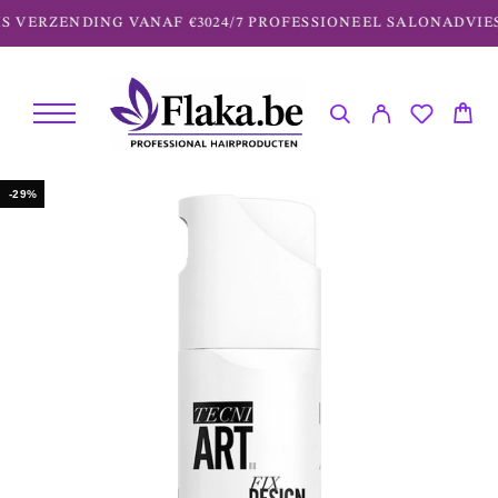
 VERZENDING VANAF €30
24/7 PROFESSIONEEL SALONADVIES
-29%