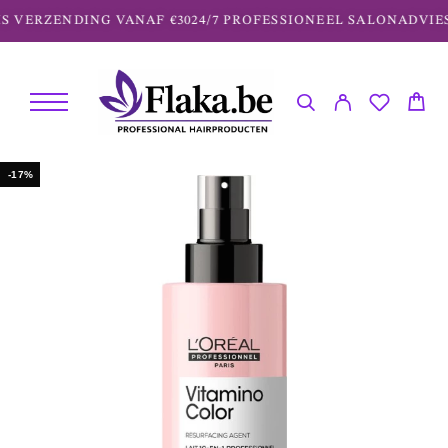
 VERZENDING VANAF €30
24/7 PROFESSIONEEL SALONADVIES
-17%