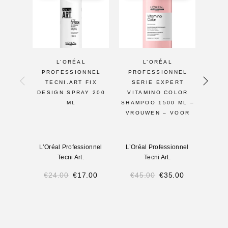
L’ORÉAL
L’ORÉAL
GE
PROFESSIONNEL
PROFESSIONNEL
PAK
TECNI.ART FIX
SERIE EXPERT
SE
DESIGN SPRAY 200
VITAMINO COLOR
VIT
ML
SHAMPOO 1500 ML –
VROUWEN – VOOR
L’Oréal Professionnel
L’Oréal Professionnel
L’Oré
Tecni Art.
Tecni Art.
€
24.00
€
17.00
€
45.00
€
35.00
€
8