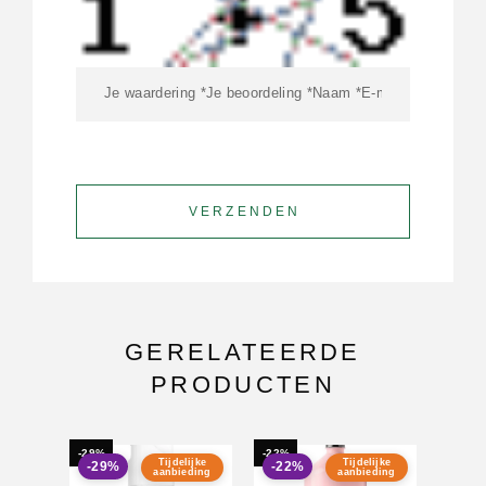
GERELATEERDE
PRODUCTEN
-29%
-22%
-21%
Tijdelijke
Tijdelijke
-29%
-22%
-21
aanbieding
aanbieding