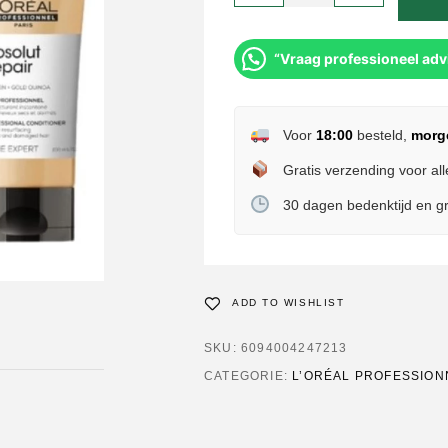
“Vraag professioneel adv
Voor
18:00
besteld,
morg
Gratis verzending voor all
30 dagen bedenktijd en gr
ADD TO WISHLIST
SKU:
6094004247213
CATEGORIE:
L’ORÉAL PROFESSIONN