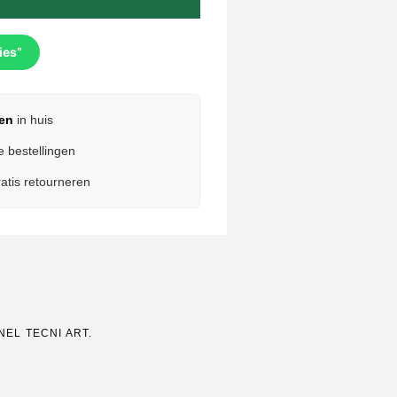
ies”
en
in huis
e bestellingen
atis retourneren
EL TECNI ART.