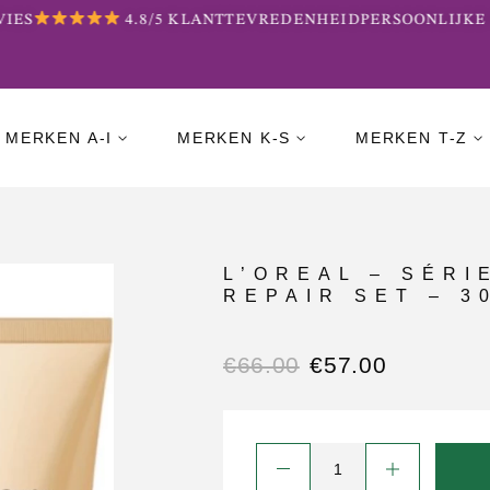
ES
4.8/5 KLANTTEVREDENHEID
PERSOONLIJKE B
MERKEN A-I
MERKEN K-S
MERKEN T-Z
L’OREAL – SÉRI
REPAIR SET – 3
€
66.00
€
57.00