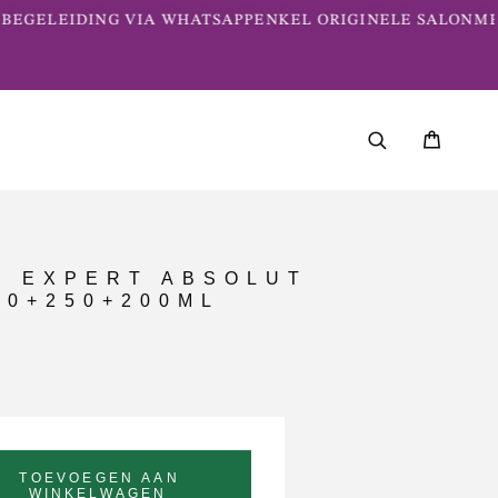
EGELEIDING VIA WHATSAPP
ENKEL ORIGINELE SALONME
E EXPERT ABSOLUT
00+250+200ML
TOEVOEGEN AAN
WINKELWAGEN