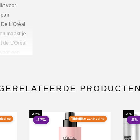
kt voor
pair
 De L’Oréal
 en maakt je
t de L’Oréal
 voor een
GERELATEERDE PRODUCTE
staat uit een
-17%
-6%
bieding
Tijdelijke aanbieding
-17%
-6%
ml