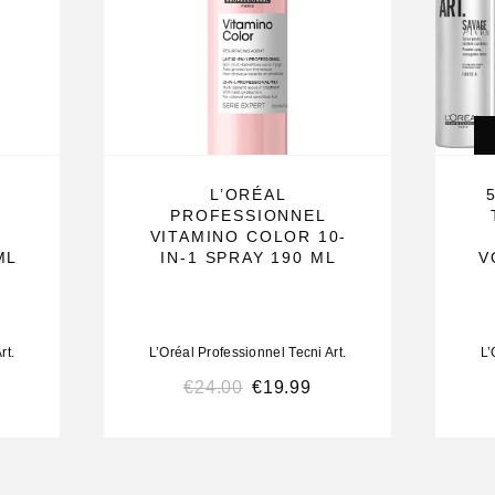
00ml
L’ORÉAL
PROFESSIONNEL
VITAMINO COLOR 10-
ML
IN-1 SPRAY 190 ML
V
éal Repair
lende
rt.
L’Oréal Professionnel Tecni Art.
L’
€
24.00
€
19.99