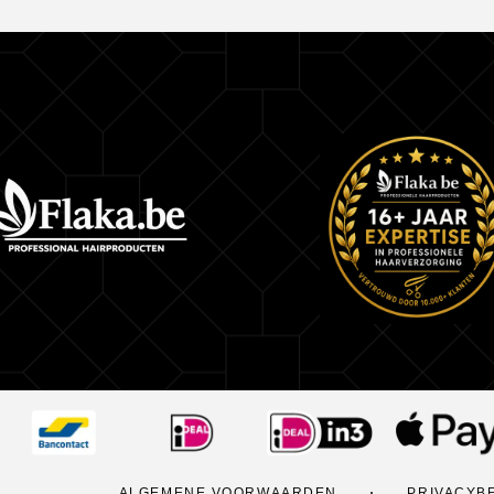
Heeft een helende werking
Heeft een versterkend effect
Bevat lipiden
Intense hydratatie
Geeft een prachtige glans
Hoe gebruik ik de voordelige set van Absolut Re
de shampoo. Gebruik eerst een kleine hoeveelhe
grondig te reinigen. Als je de shampoo hebt uitg
je beginnen met de tweede wasbeurt. Breng nu 
shampoo aan in je haar en masseer het goed in 
hoofdhuid en langs de lengtes. Laat de shampo
schuimen. Deze tweede wasbeurt zorgt ervoor da
optimaal wordt verzorgd. Voor het beste resultaat
ALGEMENE VOORWAARDEN
PRIVACYB