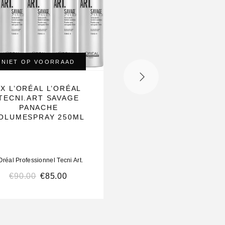
NIET OP VOORRAAD
NIET OP VOORRAA
5X L’ORÉAL L’ORÉAL
L’OREAL TECNIART
TECNI.ART SAVAGE
SAVAGE PANACHE 4
PANACHE
POWDER SPRAY 
OLUMESPRAY 250ML
3X250ML
Oréal Professionnel Tecni Art.
L’Oréal Professionnel Tecni 
€
90.00
€
85.00
€
60.00
€
49.99