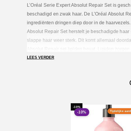
L’Oréal Serie Expert Absolut Repair Set
is geschi
beschadigd en zwak haar. De L’Oréal Absolut Re
ingrediënten dringen diep door in de haarvezels.
Absolut Repair Set herstelt je beschadigde haar
slappe haar weer sterk. Dit komt allemaal doorda
Absolut Repair set lipiden bevat. Lipiden zorgen
langere werking van het product.
LEES VERDER
Waaruit bestaat de Absolut Repair Set?
De set be
shampoo, conditioner en een masker:
-10%
Tijdelijke aan
-10%
L’Oreal SE Absolut Repair Shampoo – 300