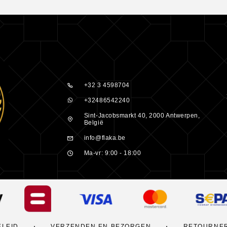
+32 3 4598704
+32486542240
pair?
Start met
Sint-Jacobsmarkt 40, 2000 Antwerpen,
België
id om je haar
info@flaka.be
espoeld, kun
Ma-vr: 9:00 - 18:00
nog wat
op de
o goed
t je haar
 raden wij
ELEID
VERZENDEN EN BEZORGEN
RETOURNE