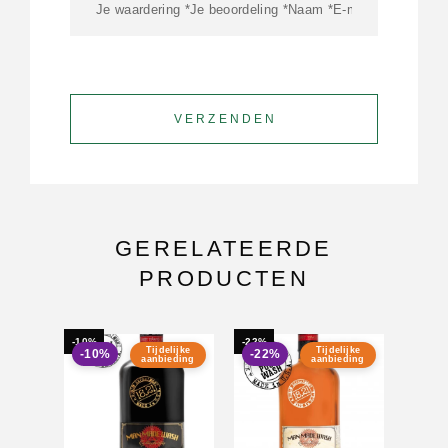
GERELATEERDE
PRODUCTEN
-10%
-22%
-17%
Tijdelijke
Tijdelijke
-10%
-22%
-17
aanbieding
aanbieding