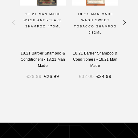
18.21 MAN MADE
18.21 MAN MADE
18.
WASH ANTI-FLAKE
WASH SWEET
STYL
SHAMPOO 473ML
TOBACCO SHAMPOO
TOB
532ML
MER
18.21 Barber Shampoo &
18.21 Barber Shampoo &
Conditioners
•
18.21 Man
Conditioners
•
18.21 Man
18.21 
Made
Made
€
29.99
€
26.99
€
32.00
€
24.99
€
2