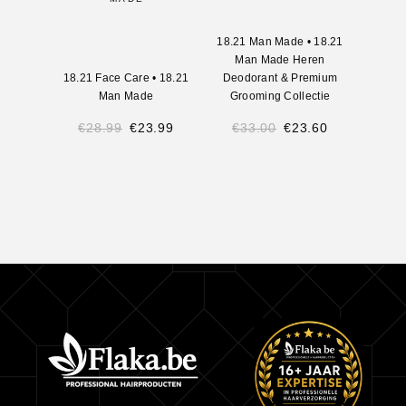
VO
18.21 Man Made
•
18.21
Man Made Heren
18.21 Face Care
•
18.21
Deodorant & Premium
18.21
Man Made
Grooming Collectie
Man M
€
28.99
€
23.99
€
33.00
€
23.60
€
11