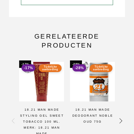
GERELATEERDE
PRODUCTEN
-17%
-28%
-22%
Tijdelijke
Tijdelijke
-17%
-28%
-22
aanbieding
aanbieding
18.21 MAN MADE
18.21 MAN MADE
18.
STYLING GEL SWEET
DEODORANT NOBLE
SW
TOBACCO 100 ML.
OUD 75G
SPI
MERK: 18.21 MAN
SPR
MADE
C