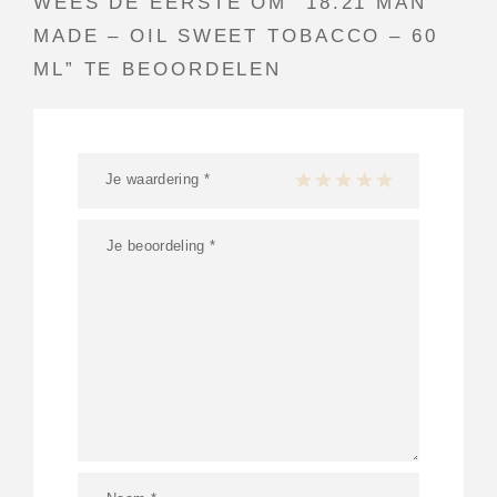
WEES DE EERSTE OM “18.21 MAN
MADE – OIL SWEET TOBACCO – 60
ML” TE BEOORDELEN
Je waardering
*
1 van de 5 sterren
2 van de 5 sterren
3 van de 5 sterren
4 van de 5 sterren
5 van de 5 ster