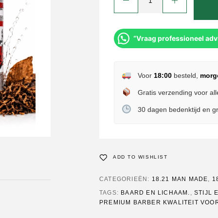
“Vraag professioneel adv
Voor
18:00
besteld,
morg
Gratis verzending voor all
30 dagen bedenktijd en gr
ADD TO WISHLIST
CATEGORIEËN:
18.21 MAN MADE
,
1
TAGS:
BAARD EN LICHAAM.
,
STIJL 
PREMIUM BARBER KWALITEIT VOO