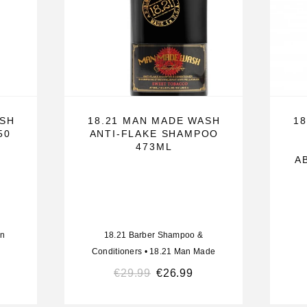
eet Tobacco
egen
houden van
ling.
ASH
18.21 MAN MADE WASH
1
50
ANTI-FLAKE SHAMPOO
473ML
A
ng
an
18.21 Barber Shampoo &
Conditioners
•
18.21 Man Made
€
29.99
€
26.99