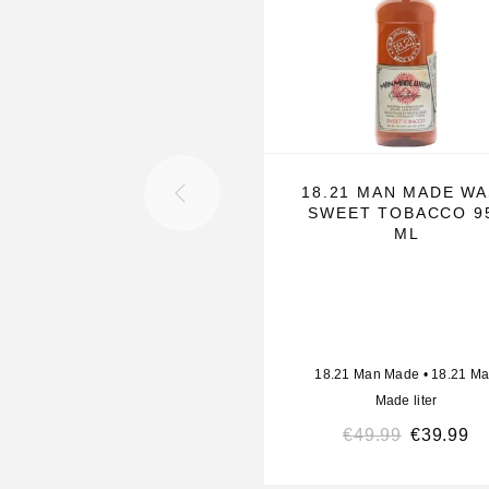
zwaar gevoel.
De bijpassende 18.21 Man Made Deodorant Sw
zorgt voor langdurige frisheid en bescherming t
ongewenste geurtjes. Perfect voor mannen die 
premium barber kwaliteit en een verzorgde uitstra
18.21 MAN MADE W
Voordelen
SWEET TOBACCO 9
ML
3-in-1: shampoo, conditioner en body wash
Geschikt voor haar, baard en lichaam
Warme Sweet Tobacco geur
Luxe, mannelijke en langdurige geurbelevi
18.21 Man Made
•
18.21 M
Hydrateert en verzorgt
Made liter
Ideaal voor dagelijks gebruik
€
49.99
€
39.99
Premium barber kwaliteit
Deodorant met langdurige frisheid