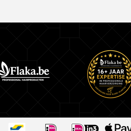
Perfect als complete verzorgingsset
Gebruik
Breng de Man Made Wash aan op nat haar, baard
Masseer goed in en spoel grondig uit. Gebruik d
Sweet Tobacco deodorant voor langdurige frish
de dag.
18.21 Man Made Sweet Tobacco Wash & Deodora
Mannenverzorging
Ontdek 18.21 Man Made Sweet Tobacco: luxe 3-
conditioner & body wash met bijpassende deodo
haar, baard en lichaam. Bestel bij
Flaka.be
.
18.21 Man Made Sweet Tobacco