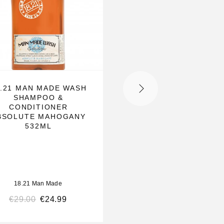
8.21 MAN MADE WASH
18.21 MAN MADE
SHAMPOO &
DEODORANT
CONDITIONER
ABSOLUTE MAHOG
BSOLUTE MAHOGANY
75G
532ML
18.21 Man Made
•
18.21 M
Made Heren Deodorant 
18.21 Man Made
Premium Grooming Collect
€
29.00
€
24.99
€
33.00
€
23.00