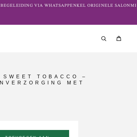
EGELEIDING VIA WHATSAPP
ENKEL ORIGINELE SALONME
E SWEET TOBACCO –
NVERZORGING MET