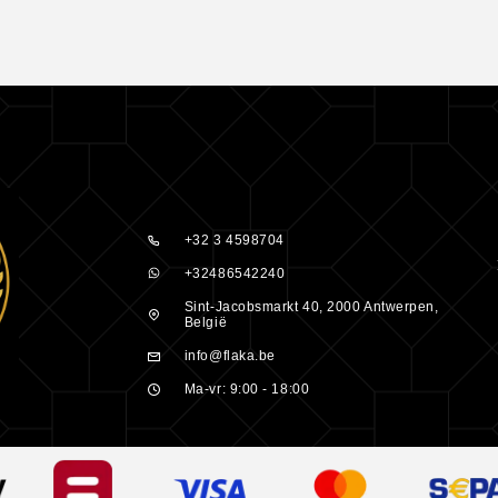
 of lichaam.
aarna de
eid gedurende
+32 3 4598704
+32486542240
nt | Luxe
Sint-Jacobsmarkt 40, 2000 Antwerpen,
België
info@flaka.be
in-1 shampoo,
Ma-vr: 9:00 - 18:00
rant. Voor