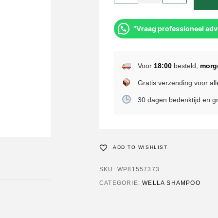
“Vraag professioneel adv
Voor
18:00
besteld,
morg
Gratis verzending voor all
30 dagen bedenktijd en gr
ADD TO WISHLIST
SKU:
WP81557373
CATEGORIE:
WELLA SHAMPOO