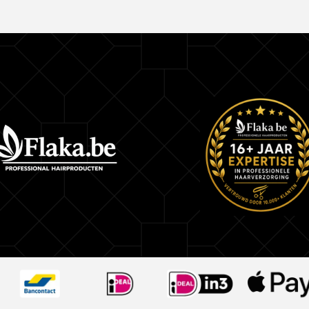
Deze lichte, hydraterende shampoo reinigt het h
geeft het een stralende glans. Maak het haar na
de Wella Oil Reflections shampoo in het haar. S
shampoo vervolgens grondig uit het haar.
Bestel de Wella Oil Reflections Shampoo 1000m
korting!
Waan je in luxe en bestel de Wella Oil Reflect
1000ml nu snel op Flaka.be Bestel je bij ons nog
dan heb je jouw bestelling (indien voorradig), mo
huis en kun je meteen genieten van deze luxueuz
Wella Professionals!