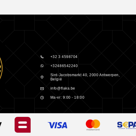
aar diep en
t en masseer
poel de
l nu met
+32 3 4598704
ions Shampoo
+32486542240
 voor 18:00 u,
Sint-Jacobsmarkt 40, 2000 Antwerpen,
België
rgen al in
info@flaka.be
e lijn van
Ma-vr: 9:00 - 18:00