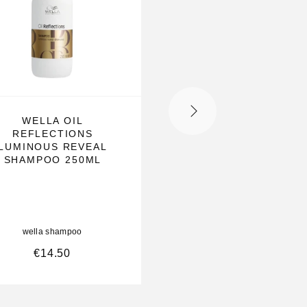
WELLA OIL
PROFESSIONALS C
REFLECTIONS
OIL REFLECTION
LUMINOUS REVEAL
LUMINOUS REBOO
SHAMPOO 250ML
MASK
wella shampoo
wella shampoo
€
14.50
€
37.00