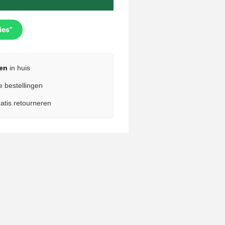
ies”
en
in huis
e bestellingen
atis retourneren