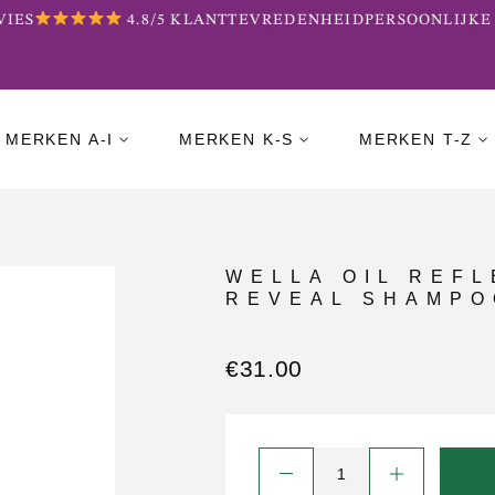
ES
4.8/5 KLANTTEVREDENHEID
PERSOONLIJKE 
MERKEN A-I
MERKEN K-S
MERKEN T-Z
WELLA OIL REF
REVEAL SHAMPO
€
31.00