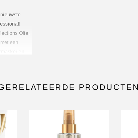
 nieuwste
fessional!
lections Olie,
u met een
armasker en
 1liter
w klanten met
GERELATEERDE PRODUCTE
nieuwe lijn.
luffende
krijgt direct
met camelia-