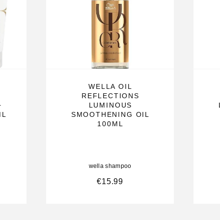
mt tegen vrije
ëert deze
or dat de
neratie voor
WELLA OIL
REFLECTIONS
+
LUMINOUS
ML
SMOOTHENING OIL
100ML
wella shampoo
€
15.99