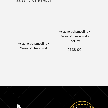
33.13 FL OZ (980ML)
N
VE
kerat
keratine-behandeling
•
Swee
Sweet Professional
•
Swee
TheFirst
Voorde
keratine-behandeling
•
Sweet Professional
€
138.00
€
4