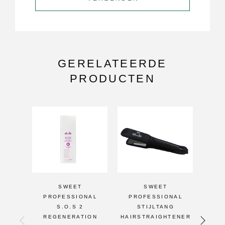
GERELATEERDE
PRODUCTEN
-50%
-50
SWEET
SWEET
PROFESSIONAL
PROFESSIONAL
PR
S.O.S 2
STIJLTANG
S
REGENERATION
HAIRSTRAIGHTENER
CO