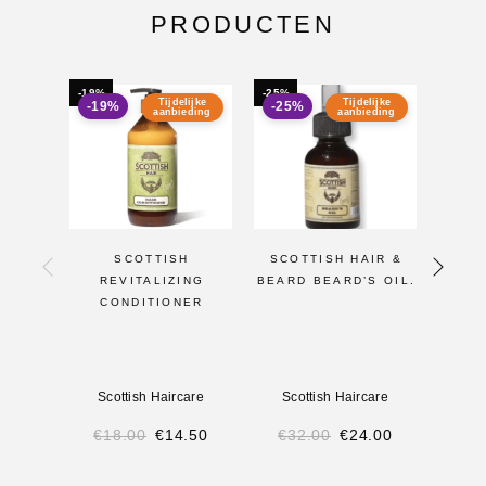
PRODUCTEN
-19%
-25%
-22%
Tijdelijke
Tijdelijke
-19%
-25%
-22
aanbieding
aanbieding
SCOTTISH
SCOTTISH HAIR &
SCO
REVITALIZING
BEARD BEARD’S OIL.
B
CONDITIONER
BE
BA
Scottish Haircare
Scottish Haircare
Sco
€
18.00
€
14.50
€
32.00
€
24.00
€
2