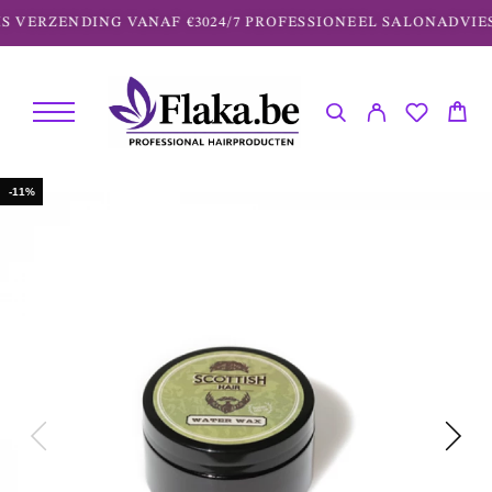
S VERZENDING VANAF €30
24/7 PROFESSIONEEL SALONADVIES
-11%