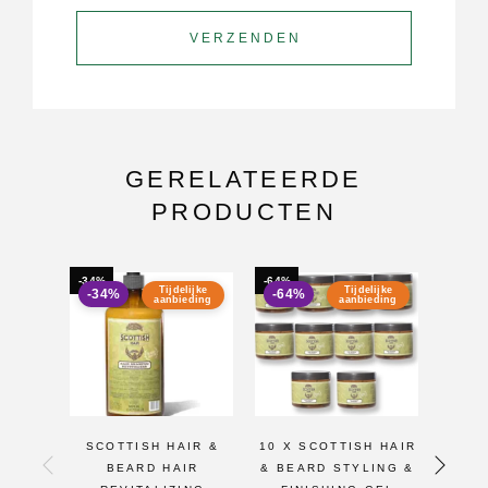
GERELATEERDE
PRODUCTEN
-34%
-64%
-29%
Tijdelijke
Tijdelijke
-34%
-64%
-29
aanbieding
aanbieding
SCOTTISH HAIR &
10 X SCOTTISH HAIR
SCO
BEARD HAIR
& BEARD STYLING &
PAR