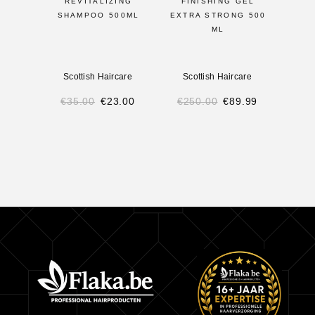
REVITALIZING
FINISHING GEL
SHAMPOO 500ML
EXTRA STRONG 500
ML
Scottish Haircare
Scottish Haircare
Sco
€
35.00
€
23.00
€
250.00
€
89.99
€
3