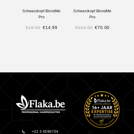
Schwarzkopf BlondMe
Schwarzkopf BlondMe
Schw
Pro
Pro
€
18.00
€
14.99
€
124.00
€
70.00
€
9
+32 3 4598704