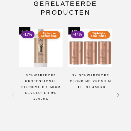
GERELATEERDE
PRODUCTEN
-17%
-44%
-46%
Tijdelijke
Tijdelijke
-17%
-44%
-46
aanbieding
aanbieding
SCHWARZKOPF
3X SCHWARZKOPF
2X 
PROFESSIONAL
BLOND ME PREMIUM
BLON
BLONDME PREMIUM
LIFT 9+ 450GR
LI
DEVELOPER 9%
1000ML