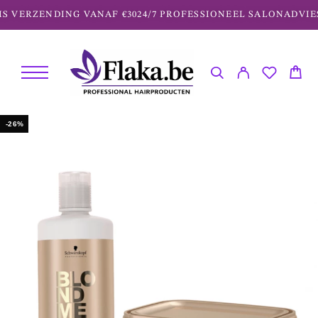
 VERZENDING VANAF €30
24/7 PROFESSIONEEL SALONADVIES
-26%