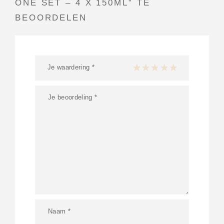
ONE SET – 4 X 150ML” TE
BEOORDELEN
Je waardering
*
1 van de 5 sterren
2 van de 5 sterren
3 van de 5 sterren
4 van de 5 sterren
5 van de 5 ster