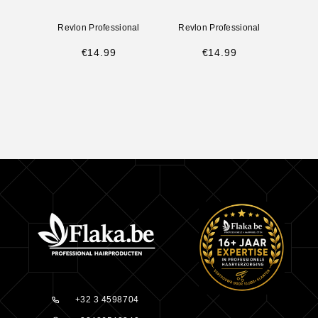
Revlon Professional
Revlon Professional
Revl
€
14.99
€
14.99
+32 3 4598704