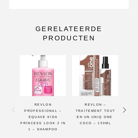
GERELATEERDE
PRODUCTEN
REVLON
REVLON –
REV
PROFESSIONAL –
TRAITEMENT TOUT
ALL
EQUAVE KIDS
EN UN UNIQ ONE ​​​​
TRE
PRINCESS LOOK 2 IN
COCO – 150ML
1 – SHAMPOO