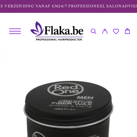
S VERZENDING VANAF €30
24/7 PROFESSIONEEL SALONADVIES