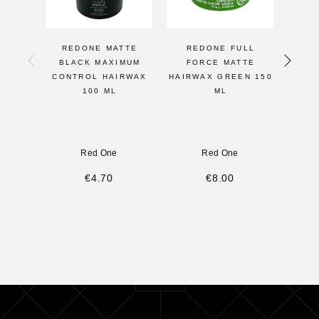
REDONE MATTE
REDONE FULL
RE
BLACK MAXIMUM
FORCE MATTE
HAI
CONTROL HAIRWAX
HAIRWAX GREEN 150
SET
100 ML
ML
10
M
Red One
Red One
€
4.70
€
8.00