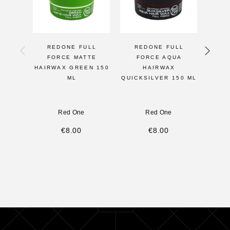
REDONE FULL
REDONE FULL
R
FORCE MATTE
FORCE AQUA
F
HAIRWAX GREEN 150
HAIRWAX
HAI
ML
QUICKSILVER 150 ML
Red One
Red One
€
8.00
€
8.00