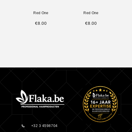
Red One
Red One
€
8.00
€
8.00
+32 3 4598704