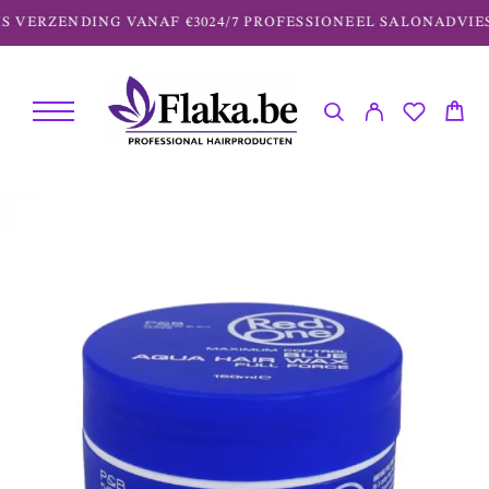
S VERZENDING VANAF €30
24/7 PROFESSIONEEL SALONADVIES