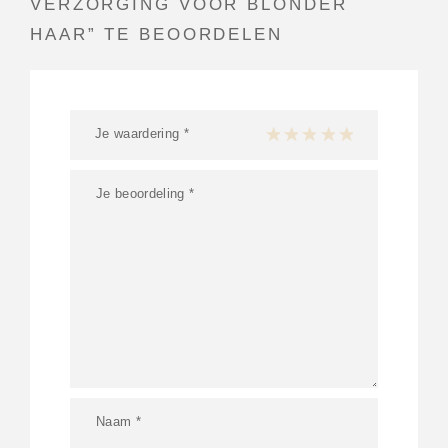
VERZORGING VOOR BLONDER
HAAR” TE BEOORDELEN
Je waardering
*
1 van de 5 sterren
2 van de 5 sterren
3 van de 5 sterren
4 van de 5 sterren
5 van de 5 ster