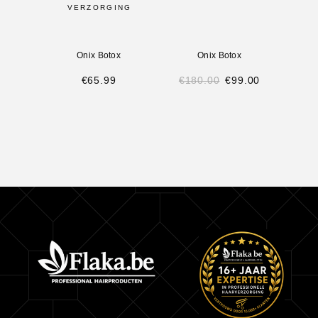
VERZORGING
Onix Botox
Onix Botox
€
65.99
€
180.00
€
99.00
€
7