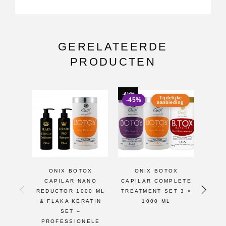
GERELATEERDE
PRODUCTEN
-45%
-47%
Tijdelijke
-45%
-47
aanbieding
ONIX BOTOX
ONIX BOTOX
O
CAPILAR NANO
CAPILAR COMPLETE
C
REDUCTOR 1000 ML
TREATMENT SET 3 ×
PE
& FLAKA KERATIN
1000 ML
SET –
PROFESSIONELE