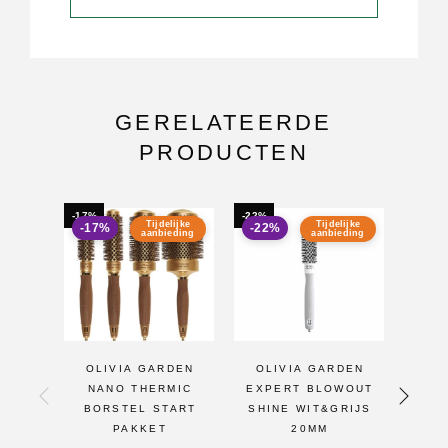
GERELATEERDE
PRODUCTEN
-17%
-22%
-22%
Tijdelijke
Tijdelijke
-17%
-22%
-22
aanbieding
aanbieding
OLIVIA GARDEN
OLIVIA GARDEN
OL
NANO THERMIC
EXPERT BLOWOUT
BOR
BORSTEL START
SHINE WIT&GRIJS
GARD
PAKKET
20MM
RO