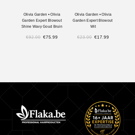
Olivia Garden
•
Olivia
Olivia Garden
•
Olivia
Oliv
Garden Expert Blowout
Garden Expert Blowout ​​
Garden
Shine Wavy Goud Bruin
Wit
€
92.00
€
75.99
€
23.00
€
17.99
€
2