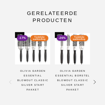
GERELATEERDE
PRODUCTEN
-17%
-26%
-22%
Tijdelijke
Tijdelijke
-17%
-26%
-22
aanbieding
aanbieding
OLIVIA GARDEN
OLIVIA GARDEN
OL
ESSENTIAL
ESSENTIAL BORSTEL
EXP
BLOWOUT CLASSIC
BLOWOUT CLASSIC
S
SILVER START
SILVER START
GOU
PAKKET
PAKKET