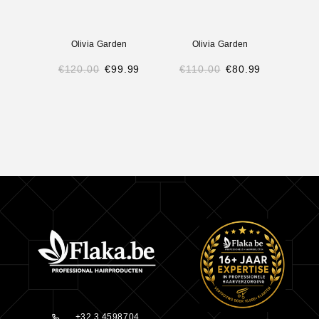
Oliv
Garde
Olivia Garden
Olivia Garden
Shine
€
120.00
€
99.99
€
110.00
€
80.99
€
2
+32 3 4598704