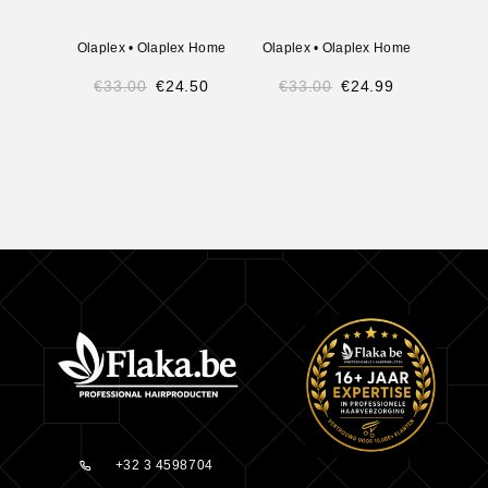
Ol
Olaplex
•
Olaplex Home
Olaplex
•
Olaplex Home
V
€
33.00
€
24.50
€
33.00
€
24.99
€
16
+32 3 4598704