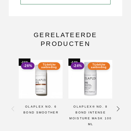
GERELATEERDE
PRODUCTEN
-26%
-24%
-23%
Tijdelijke
Tijdelijke
-26%
-24%
-23
aanbieding
aanbieding
OLAPLEX NO. 6
OLAPLEX® NO. 8
OLA
BOND SMOOTHER
BOND INTENSE
DEA
MOISTURE MASK 100
ML